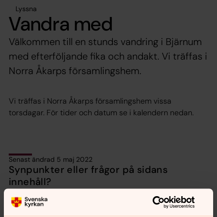
Lyssna
Vandra med
Välkommen till en stunds vandring i Bjärnum
med efterföljande fika och andakt. Vi träffas i
Norra Åkarps församlingshem.
Vi träffas i Norra Åkarps församlingshem vissa
torsdagar. För tider och datum se i kalendern nedan.
Senast ändrad 5 maj 2022
Synpunkter eller frågor på sidans
innehåll?
bjarnums.pastorat@svenskakyrkan.se
Dela