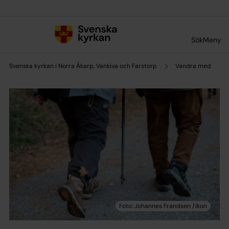
Till innehållet
Till undermeny
Sök
Meny
Svenska kyrkan i Norra Åkarp, Vankiva och Farstorp
Vandra med