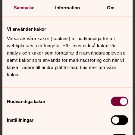
Samtycke
Information
Om
Tillbaka till toppen
Tillbaka till innehållet
Vi använder kakor
Vissa av våra kakor (cookies) är nödvändiga för att
webbplatsen ska fungera. Här finns också kakor för
Kontakt
analys och kakor som förbättrar din användarupplevelse,
samt kakor som används för marknadsföring och när vi
länkar vidare till andra plattformar. Läs mer om våra
Kalender
kakor.
Hitta snabbt
Samtyckesval
Nödvändiga kakor
Sociala kanaler
Inställningar