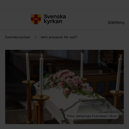
Till innehållet
Till undermeny
Sök
Meny
Svenska kyrkan
Vem ansvarar för vad?