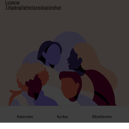
Lyssna
Tillgänglighetsredogörelse
Kalender
Kyrkor
Bibeltexter