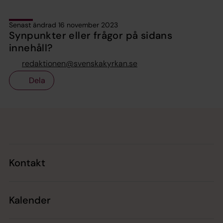
Senast ändrad 16 november 2023
Synpunkter eller frågor på sidans
innehåll?
redaktionen@svenskakyrkan.se
Dela
Tillbaka till toppen
Tillbaka till innehållet
Kontakt
Kalender