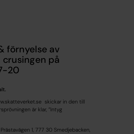
 & förnyelse av
 crusingen på
17-20
alt.
skatteverket.se skickar in den till
sprövningen är klar, ”Intyg
at, Prästavägen 1, 777 30 Smedjebacken,