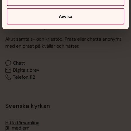
Avvisa
Jourhavande präst
Akut samtals- och krisstöd. Prata eller chatta anonymt
med en präst på kvällar och nätter.
Chatt
Digitalt brev
Telefon 112
Svenska kyrkan
Hitta församling
Bli medlem