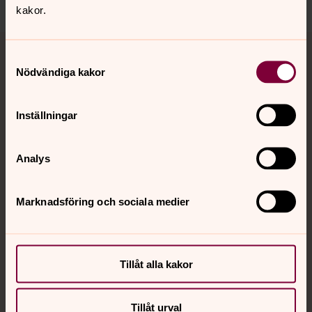
kakor.
Tillbaka till toppen
Tillbaka till innehållet
Samtyckesval
Nödvändiga kakor
Kontakt
Inställningar
Kalender
Analys
Marknadsföring och sociala medier
Hitta snabbt
Sociala kanaler
Tillåt alla kakor
Tillåt urval