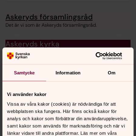
Askeryds församlingsråd
Det är vi som är Askeryds församlingsråd.
Askeryds kyrka
Bli medlem i Svenska kyrkan
Du kan bli medlem i Svenska kyrkans gemenskap
Samtycke
Information
Om
oavsett vem du är och om du har varit medlem tidigare
eller inte. Här finns en plats för dig som har frågor om
tro, livet eller tankar om dig själv, men också för dig som
Vi använder kakor
vill engagera dig för en bättre värld.
Vissa av våra kakor (cookies) är nödvändiga för att
webbplatsen ska fungera. Här finns också kakor för
analys och kakor som förbättrar din användarupplevelse,
samt kakor som används för marknadsföring och när vi
länkar vidare till andra plattformar. Läs mer om våra