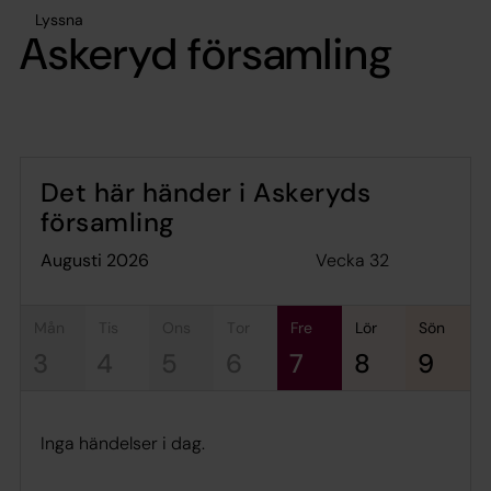
Lyssna
Askeryd församling
Det här händer i Askeryds
församling
Vecka 32
augusti 2026
mån
tis
ons
tor
fre
lör
sön
3
4
5
6
7
8
9
Inga händelser i dag.