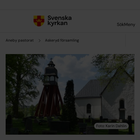
Till innehållet
Till undermeny
Sök
Meny
Aneby pastorat
Askeryd församling