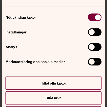
Samtyckesval
Nödvändiga kakor
Foto: Ann-Sofie Nilsson
Storgatans entré
Inställningar
Analys
Senast ändrad 9 december 2024
Synpunkter eller frågor på sidans
Marknadsföring och sociala medier
innehåll?
gislaved.pastorat@svenskakyrkan.se
Dela
Tillåt alla kakor
Tillåt urval
Tillbaka till toppen
Tillbaka till innehållet