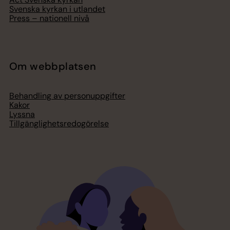
Svenska kyrkan i utlandet
Press – nationell nivå
Om webbplatsen
Behandling av personuppgifter
Kakor
Lyssna
Tillgänglighetsredogörelse