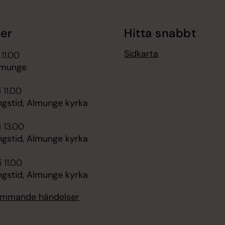
er
Hitta snabbt
Sidkarta
 11.00
lmunge
 11.00
ngstid, Almunge kyrka
i 13.00
ngstid, Almunge kyrka
 11.00
ngstid, Almunge kyrka
kommande händelser