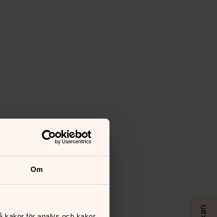
Om
å kakor för analys och kakor