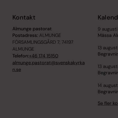
Kontakt
Kalend
Almunge pastorat
9 augusti
Postadress:
ALMUNGE
Mässa A
FÖRSAMLINGSGÅRD 7, 74197
13 augusti
ALMUNGE
Begravni
Telefon:
+46 174 15150
almunge.pastorat@svenskakyrka
13 august
n.se
Begravni
14 augusti
Begravni
Se fler 