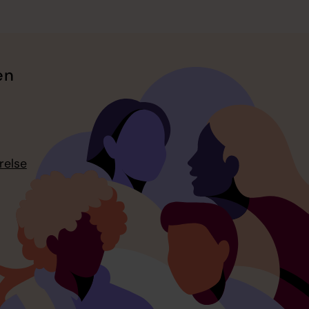
en
relse