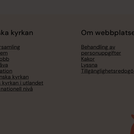
ka kyrkan
Om webbplats
örsamling
Behandling av
lem
personuppgifter
jobb
Kakor
åva
Lyssna
ation
Tillgänglighetsredogö
nska kyrkan
 kyrkan i utlandet
nationell nivå