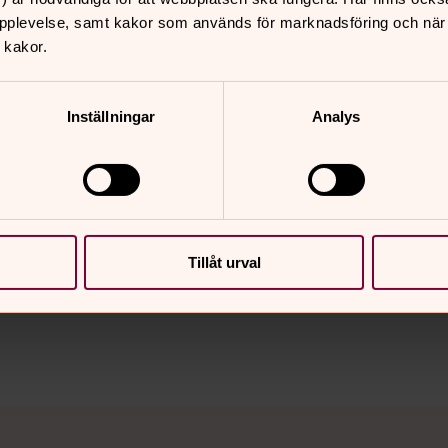
pplevelse, samt kakor som används för marknadsföring och när vi
 avbruten. Någon som sov riktigt tungt
 kakor.
ka församlingen som tur är. Men om så
Inställningar
Analys
nnehåll?
Tillåt urval