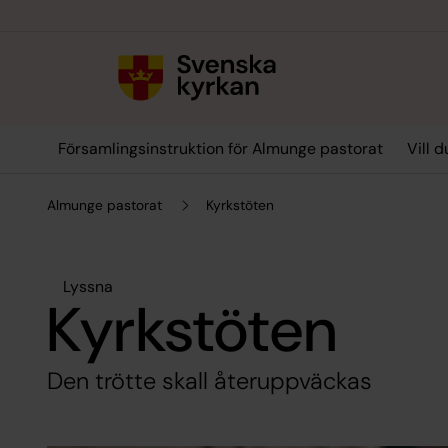
Till innehållet
Till undermeny
Församlingsinstruktion för Almunge pastorat
Vill 
Almunge pastorat
Kyrkstöten
Lyssna
Kyrkstöten
Den trötte skall återuppväckas