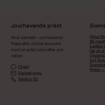
Jourhavande präst
Svens
Hitta f
Akut samtals- och krisstöd.
Bli med
Prata eller chatta anonymt
Lediga 
med en präst på kvällar och
Ge en g
Organis
nätter.
Act Sve
Svenska
Chatt
Press – 
Digitalt brev
Telefon 112