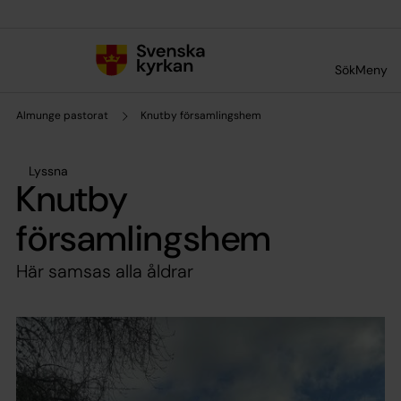
Till innehållet
Till undermeny
Sök
Meny
Almunge pastorat
Knutby församlingshem
Lyssna
Knutby
församlingshem
Här samsas alla åldrar