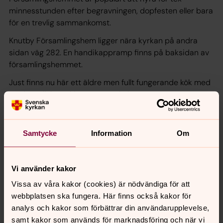
minnesstunden efter begravningen, dopfesten eller bara
för en trevlig sammankomst.
Knutby Församlingshem ligger nära kyrkan på andra
sidan väg 282. En handikappramp finns på baksidan av
församlingshemmet.
Just finns nu här ett äldre men fullt fungerande kök med
modern diskmaskin samt stor kyl.
Under 2026 finns planer på att bygga om köket för att få
större arbetsytor.
Samtycke
Information
Om
Max 100 gäster får vistas här samtidigt.
Vi använder kakor
Vissa av våra kakor (cookies) är nödvändiga för att
Senast ändrad 16 februari 2026
webbplatsen ska fungera. Här finns också kakor för
Synpunkter eller frågor på sidans
analys och kakor som förbättrar din användarupplevelse,
innehåll?
samt kakor som används för marknadsföring och när vi