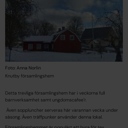
Foto: Anna Norlin
Knutby församlingshem
Detta trevliga församlingshem har i veckorna full
barnverksamhet samt ungdomscafee´r.
Även soppluncher serveras här varannan vecka under
säsong. Även träffpunker använder denna lokal.
Församlingshemmet är populärt att hyra för tex