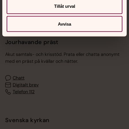
Tillåt urval
Avvisa
Jourhavande präst
Akut samtals- och krisstöd. Prata eller chatta anonymt
med en präst på kvällar och nätter.
Chatt
Digitalt brev
Telefon 112
Svenska kyrkan