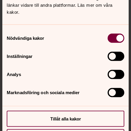
almunge.pastorat@svenskakyrkan.se
länkar vidare till andra plattformar. Läs mer om våra
kakor.
Dela
Tillbaka till toppen
Tillbaka till innehållet
Samtyckesval
Nödvändiga kakor
Inställningar
Kontakt
Analys
Kalender
Marknadsföring och sociala medier
Hitta snabbt
Tillåt alla kakor
Sociala kanaler