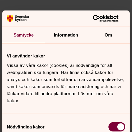
Senast ändrad 31 mars 2026
Synpunkter eller frågor på sidans
Samtycke
Information
Om
innehåll?
almunge.pastorat@svenskakyrkan.se
Vi använder kakor
Dela
Vissa av våra kakor (cookies) är nödvändiga för att
webbplatsen ska fungera. Här finns också kakor för
Tillbaka till toppen
Tillbaka till innehållet
analys och kakor som förbättrar din användarupplevelse,
samt kakor som används för marknadsföring och när vi
länkar vidare till andra plattformar. Läs mer om våra
kakor.
Kontakt
Samtyckesval
Nödvändiga kakor
Kalender