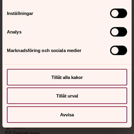
Inställningar
Hitta snabbt
Analys
Sociala kanaler
Marknadsföring och sociala medier
Tillåt alla kakor
Jourhavande präst
Tillåt urval
Akut samtals- och krisstöd. Prata eller chatta anonymt
med en präst på kvällar och nätter.
Avvisa
Chatt
Digitalt brev