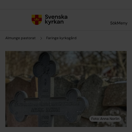
Till innehållet
Till undermeny
Sök
Meny
Almunge pastorat
Faringe kyrkogård