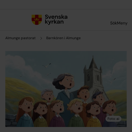
Till innehållet
Till undermeny
Sök
Meny
Almunge pastorat
Barnkören i Almunge