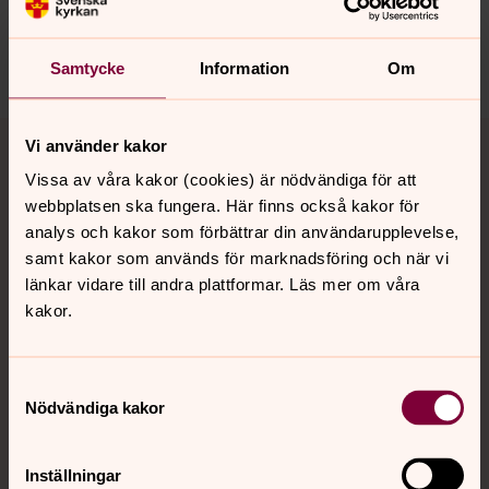
almunge.pastorat@svenskakyrkan.se
Dela
Samtycke
Information
Om
Tillbaka till toppen
Tillbaka till innehållet
Vi använder kakor
Vissa av våra kakor (cookies) är nödvändiga för att
webbplatsen ska fungera. Här finns också kakor för
analys och kakor som förbättrar din användarupplevelse,
Kontakt
samt kakor som används för marknadsföring och när vi
länkar vidare till andra plattformar. Läs mer om våra
kakor.
Kalender
Samtyckesval
Hitta snabbt
Nödvändiga kakor
Inställningar
Sociala kanaler