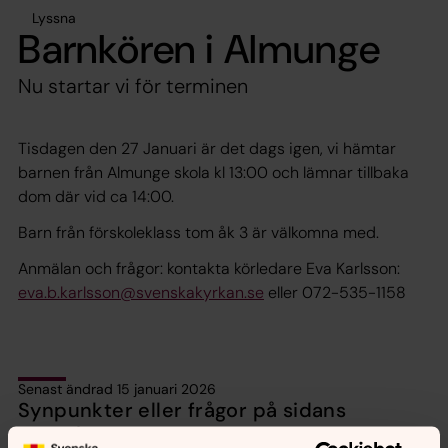
Lyssna
Barnkören i Almunge
Nu startar vi för terminen
Tisdagen den 27 Januari är det dags igen, vi hämtar
barnen från Almunge skola kl 13:00 och lämnar tillbaka
dom där vid ca 14:00.
Barn från förskoleklass tom åk 3 är välkomna med.
Anmälan och frågor: kontakta körledare Eva Karlsson:
eva.b.karlsson@svenskakyrkan.se
eller 072-535-1158
Senast ändrad 15 januari 2026
Synpunkter eller frågor på sidans
innehåll?