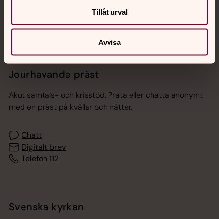
Tillåt urval
Avvisa
Jourhavande präst
Akut samtals- och krisstöd. Prata eller chatta anonymt
med en präst på kvällar och nätter.
Chatt
Digitalt brev
Telefon 112
Svenska kyrkan