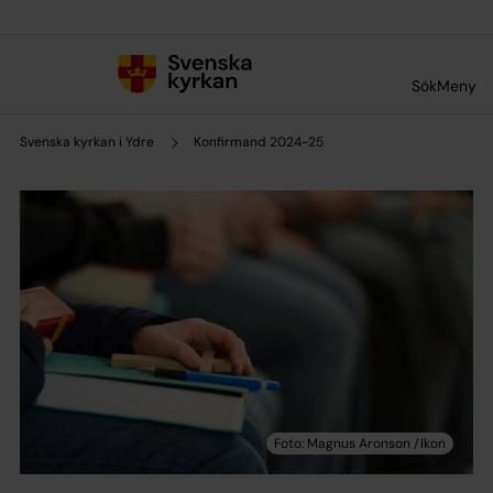
Till innehållet
Till undermeny
Sök
Meny
Svenska kyrkan i Ydre
Konfirmand 2024-25