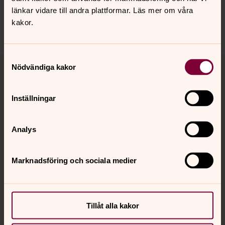
ydre.pastorat@svenskakyrkan.se
länkar vidare till andra plattformar. Läs mer om våra
kakor.
Dela
Samtyckesval
Tillbaka till toppen
Tillbaka till innehållet
Nödvändiga kakor
Inställningar
Kontakt
Analys
Kalender
Marknadsföring och sociala medier
Hitta snabbt
Tillåt alla kakor
Sociala kanaler