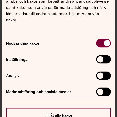
Senast ändrad 14 oktober 2021
analys och kakor som förbättrar din användarupplevelse,
Synpunkter eller frågor på sidans
samt kakor som används för marknadsföring och när vi
innehåll?
länkar vidare till andra plattformar. Läs mer om våra
kakor.
visby.domkyrko@svenskakyrkan.se
Dela
Samtyckesval
Nödvändiga kakor
Tillbaka till toppen
Tillbaka till innehållet
Inställningar
Kontakt
Analys
Marknadsföring och sociala medier
Kalender
Hitta snabbt
Tillåt alla kakor