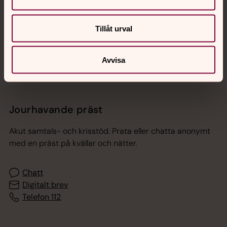
Sociala kanaler
Tillåt urval
Avvisa
Jourhavande präst
Akut samtals- och krisstöd. Prata eller chatta anonymt
med en präst på kvällar och nätter.
Chatt
Digitalt brev
Telefon 112