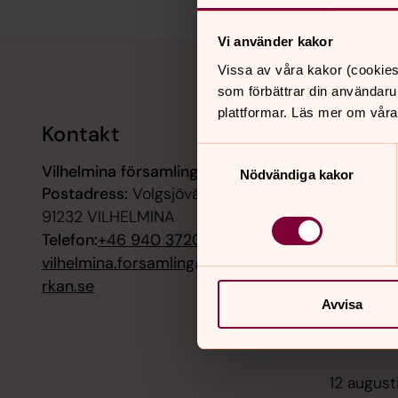
Vi använder kakor
Tillbaka till toppen
Tillbaka till innehållet
Vissa av våra kakor (cookies
som förbättrar din användaru
plattformar. Läs mer om våra
Kontakt
Kalend
Samtyckesval
Vilhelmina församling
9 augusti
Nödvändiga kakor
Postadress:
Volgsjövägen 28,
Gudstjäns
91232 VILHELMINA
11 august
Telefon:
+46 940 37200
Kyrkkaffe
vilhelmina.forsamling@svenskaky
kyrka
rkan.se
Avvisa
11 augusti
Kyrkkaff
12 august