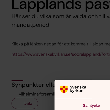
Lapplands pas
Här ser du vilka som är valda och till
mandatperiod
Klicka på länken nedan för att komma till sidan 
https://www.svenskakyrkan.se/sodralappland/fort
Synpunkter eller frågor på sidans i
vilhelmina.forsamling@svenskakyrkan.se
Dela
Samtycke