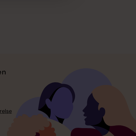
en
relse