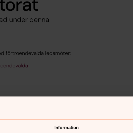
torat
 vad under denna
med förtroendevalda ledamöter:
roendevalda
nnehåll?
Information