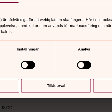
) är nödvändiga för att webbplatsen ska fungera. Här finns ocks
pplevelse, samt kakor som används för marknadsföring och när vi
 kakor.
er
Hitta snabbt
Sidkarta
 11.00
Inställningar
Analys
t, Vilhelmina kyrka
i 08.30
 Saxnäs kyrka, Saxnäs
Tillåt urval
 14.00
e Umnäs församlingshem
i 18.00