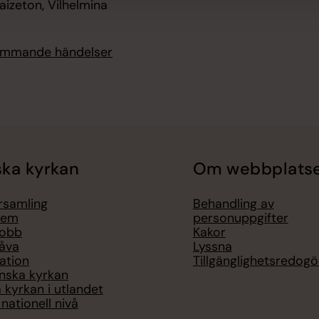
aizeton, Vilhelmina
kommande händelser
ka kyrkan
Om webbplats
örsamling
Behandling av
lem
personuppgifter
jobb
Kakor
åva
Lyssna
ation
Tillgänglighetsredogö
nska kyrkan
 kyrkan i utlandet
nationell nivå