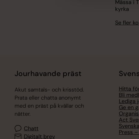
Mässa i T
kyrka
Se fler 
Jourhavande präst
Svens
Hitta f
Akut samtals- och krisstöd.
Bli med
Prata eller chatta anonymt
Lediga 
med en präst på kvällar och
Ge en g
Organis
nätter.
Act Sve
Svenska
Chatt
Press – 
Digitalt brev