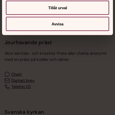
Sociala kanaler
Tillåt urval
Avvisa
Jourhavande präst
Akut samtals- och krisstöd. Prata eller chatta anonymt
med en präst på kvällar och nätter.
Chatt
Digitalt brev
Telefon 112
Svenska kyrkan