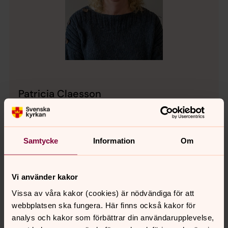
Patricia Claesson
Diakoniassistent, Vetlanda pastorat
Direkt:
0383-502 67
patricia.claesson@svenskakyrkan.se
E-post:
Samtycke
Information
Om
Vi använder kakor
Vissa av våra kakor (cookies) är nödvändiga för att
Senast ändrad 26 januari 2026
webbplatsen ska fungera. Här finns också kakor för
Synpunkter eller frågor på sidans
analys och kakor som förbättrar din användarupplevelse,
innehåll?