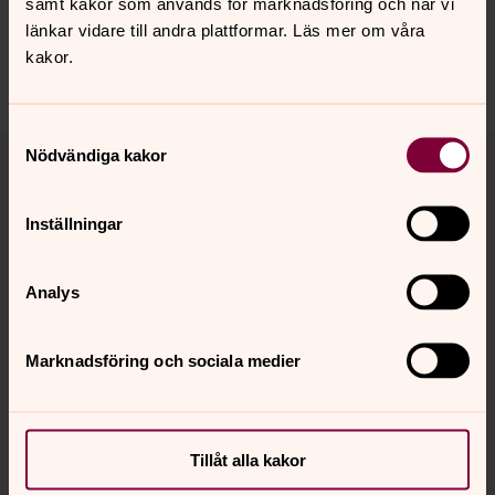
samt kakor som används för marknadsföring och när vi
länkar vidare till andra plattformar. Läs mer om våra
vetlanda.pastorat@svenskakyrkan.se
kakor.
Dela
Samtyckesval
Tillbaka till toppen
Tillbaka till innehållet
Nödvändiga kakor
Inställningar
Kontakt
Analys
Kalender
Marknadsföring och sociala medier
Hitta snabbt
Tillåt alla kakor