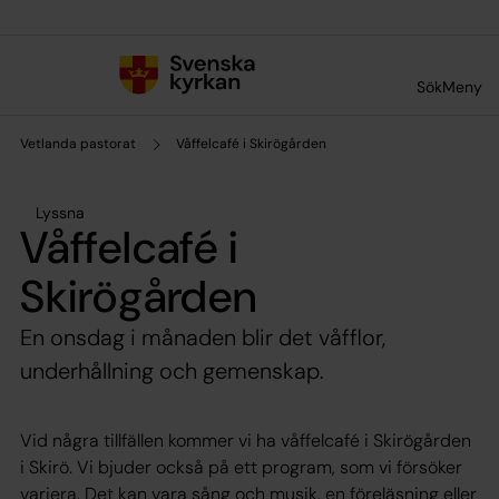
Till innehållet
Till undermeny
Sök
Meny
Vetlanda pastorat
Våffelcafé i Skirögården
Lyssna
Våffelcafé i
Skirögården
En onsdag i månaden blir det våfflor,
underhållning och gemenskap.
Vid några tillfällen kommer vi ha våffelcafé i Skirögården
i Skirö. Vi bjuder också på ett program, som vi försöker
variera. Det kan vara sång och musik, en föreläsning eller