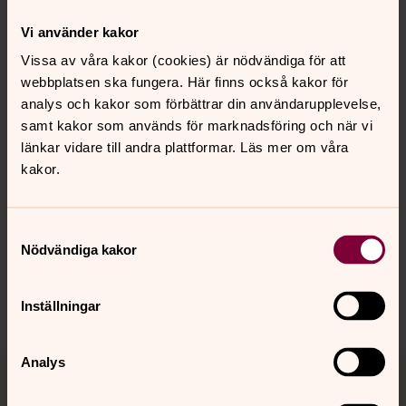
Vi använder kakor
Hur hittar jag till Uppståndelsekapellet?
Vissa av våra kakor (cookies) är nödvändiga för att
Uppståndelsekapellet (svenskakyrkan.se)
webbplatsen ska fungera. Här finns också kakor för
analys och kakor som förbättrar din användarupplevelse,
Adressen är Västra Slottsgatan 31, Vetlanda.
samt kakor som används för marknadsföring och när vi
länkar vidare till andra plattformar. Läs mer om våra
kakor.
Senast ändrad 21 mars 2024
Synpunkter eller frågor på sidans
Samtyckesval
innehåll?
Nödvändiga kakor
vetlanda.pastorat@svenskakyrkan.se
Dela
Inställningar
Tillbaka till toppen
Tillbaka till innehållet
Analys