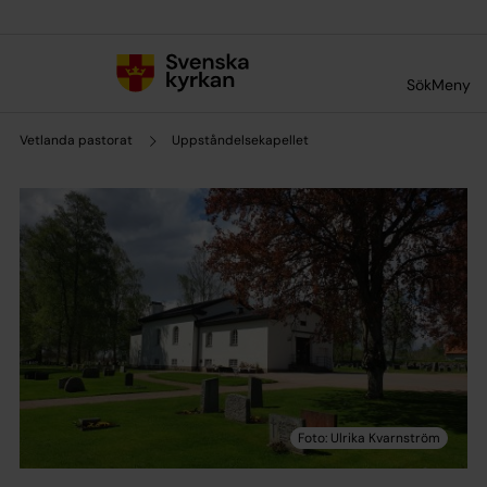
Till innehållet
Till undermeny
Sök
Meny
Vetlanda pastorat
Uppståndelsekapellet