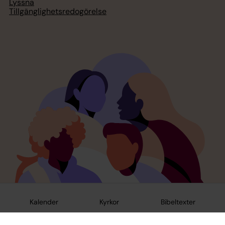
Lyssna
Tillgänglighetsredogörelse
Kalender
Kyrkor
Bibeltexter