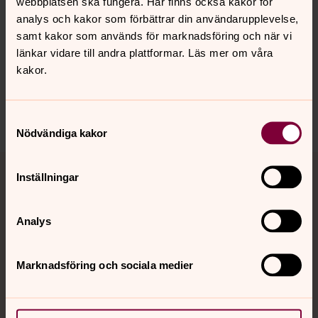
webbplatsen ska fungera. Här finns också kakor för
analys och kakor som förbättrar din användarupplevelse,
Senast ändrad 28 augusti 2025
samt kakor som används för marknadsföring och när vi
Synpunkter eller frågor på sidans
länkar vidare till andra plattformar. Läs mer om våra
innehåll?
kakor.
vetlanda.pastorat@svenskakyrkan.se
Dela
Samtyckesval
Nödvändiga kakor
Tillbaka till toppen
Tillbaka till innehållet
Inställningar
Analys
Kontakt
Marknadsföring och sociala medier
Kalender