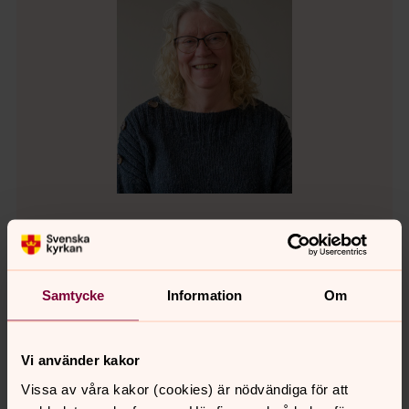
Patricia Claesson
Diakoniassistent, Vetlanda pastorat
Samtycke
Information
Om
Direkt:
0383-502 67
patricia.claesson@svenskakyrkan.se
E-post:
Vi använder kakor
Vissa av våra kakor (cookies) är nödvändiga för att