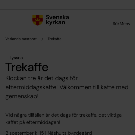
Till innehållet
Till undermeny
Sök
Meny
Vetlanda pastorat
Trekaffe
Lyssna
Trekaffe
Klockan tre är det dags för
eftermiddagskaffe! Välkommen till kaffe med
gemenskap!
Vid några tillfällen är det dags för trekaffe, det viktiga
kaffet på eftermiddagen!
2 spetember kl 15 i Näshults bygdegård