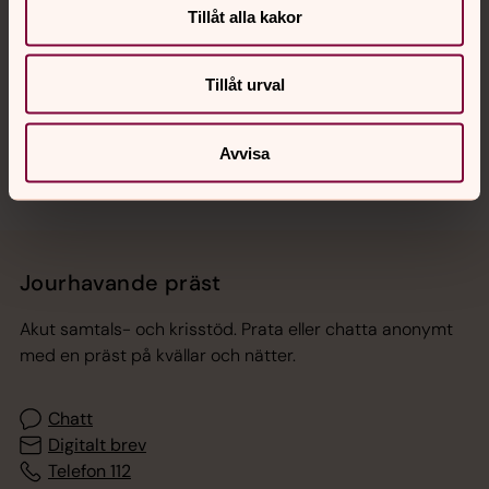
Tillåt alla kakor
Hitta snabbt
Tillåt urval
Sociala kanaler
Avvisa
Jourhavande präst
Akut samtals- och krisstöd. Prata eller chatta anonymt
med en präst på kvällar och nätter.
Chatt
Digitalt brev
Telefon 112