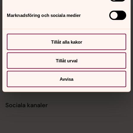
Tillbaka till toppen
Tillbaka till innehållet
Marknadsföring och sociala medier
Kontakt
Tillåt alla kakor
Kalender
Tillåt urval
Avvisa
Hitta snabbt
Sociala kanaler