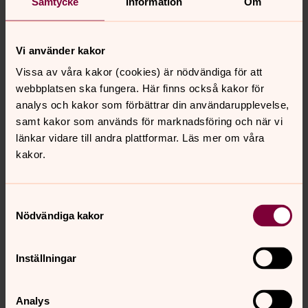
Samtycke
Information
Om
Landsbro stickcafé
En gemenskap för handarbete i Café-form. Tisdagar
Vi använder kakor
udda veckor 18 - 20.30 i Landsbro församlingshem.
Vissa av våra kakor (cookies) är nödvändiga för att
webbplatsen ska fungera. Här finns också kakor för
Ramkvilla stickcafé
analys och kakor som förbättrar din användarupplevelse,
samt kakor som används för marknadsföring och när vi
En gemenskap för handarbete i Café-form. Tisdagar
länkar vidare till andra plattformar. Läs mer om våra
udda veckor 10 - 12 i Ramkvilla församlingshem
kakor.
Samtyckesval
Senast ändrad 8 januari 2026
Nödvändiga kakor
Synpunkter eller frågor på sidans
innehåll?
Inställningar
vetlanda.pastorat@svenskakyrkan.se
Dela
Analys