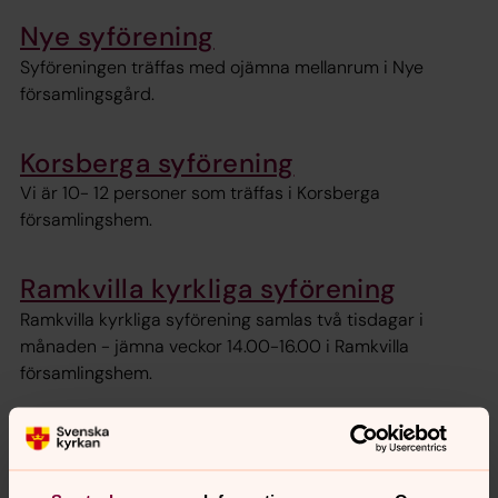
Nye syförening
Syföreningen träffas med ojämna mellanrum i Nye
församlingsgård.
Korsberga syförening
Vi är 10- 12 personer som träffas i Korsberga
församlingshem.
Ramkvilla kyrkliga syförening
Ramkvilla kyrkliga syförening samlas två tisdagar i
månaden - jämna veckor 14.00-16.00 i Ramkvilla
församlingshem.
Näsby syförening
Syföreningen träffas efter överenskommelse.