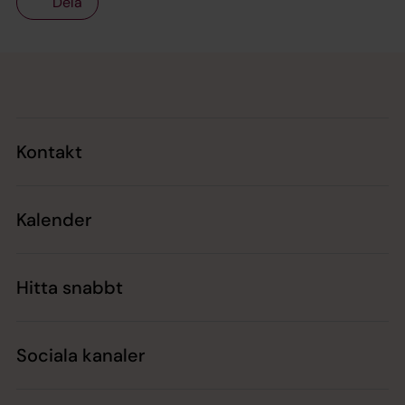
Dela
Tillbaka till toppen
Tillbaka till innehållet
Kontakt
Kalender
Hitta snabbt
Sociala kanaler