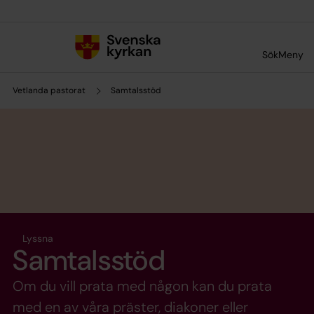
Till innehållet
Till undermeny
Sök
Meny
Vetlanda pastorat
Samtalsstöd
Lyssna
Samtalsstöd
Om du vill prata med någon kan du prata
med en av våra präster, diakoner eller