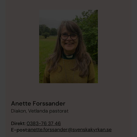
Anette Forssander
Diakon, Vetlanda pastorat
Direkt:
0383-76 37 46
anette.forssander@svenskakyrkan.se
E-post: