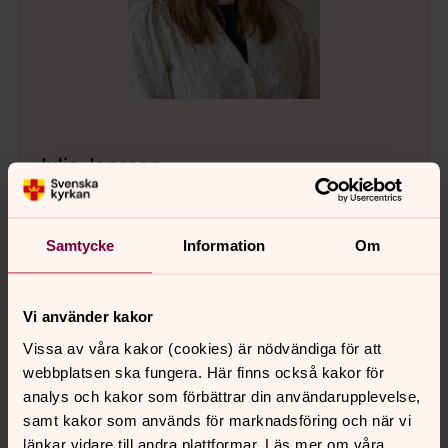
Julia Jonsson
Präst, Vetlanda pastorat
Direkt:
0383-76 37 16
Samtycke
Information
Om
julia.jonsson@svenskakyrkan.se
E-post:
Vi använder kakor
Vissa av våra kakor (cookies) är nödvändiga för att
webbplatsen ska fungera. Här finns också kakor för
analys och kakor som förbättrar din användarupplevelse,
samt kakor som används för marknadsföring och när vi
länkar vidare till andra plattformar. Läs mer om våra