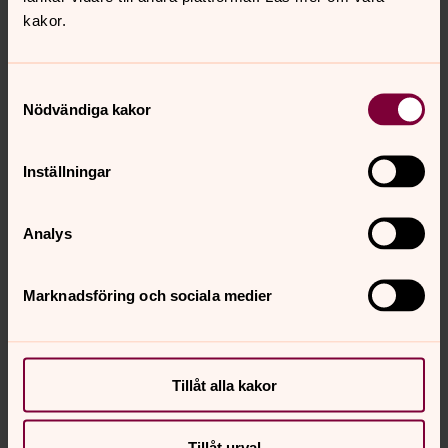
kakor.
Samtyckesval
Nödvändiga kakor
Inställningar
Analys
Monica Klasson
Kurator, Vetlanda pastorat
Marknadsföring och sociala medier
Direkt:
0383-76 37 19
monica.klasson@svenskakyrkan.se
E-post:
Tillåt alla kakor
Tillåt urval