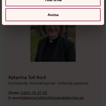
Avvisa
Katarina Toll Koril
Kyrkoherde, Kontraktsprost, Vetlanda pastorat
Direkt:
0383-76 37 05
katarina.toll.koril@svenskakyrkan.se
E-post: