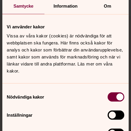
Samtycke
Information
Om
Tillbaka till toppen
Tillbaka till innehållet
Vi använder kakor
Vissa av våra kakor (cookies) är nödvändiga för att
webbplatsen ska fungera. Här finns också kakor för
Kontakt
analys och kakor som förbättrar din användarupplevelse,
samt kakor som används för marknadsföring och när vi
länkar vidare till andra plattformar. Läs mer om våra
Kalender
kakor.
Hitta snabbt
Samtyckesval
Nödvändiga kakor
Sociala kanaler
Inställningar