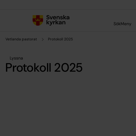
Till innehållet
Till undermeny
Sök
Meny
Vetlanda pastorat
Protokoll 2025
Lyssna
Protokoll 2025