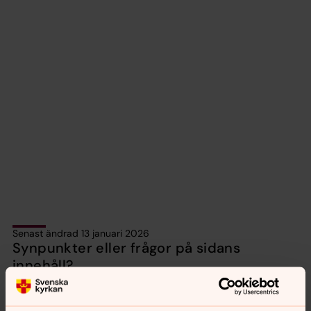
Senast ändrad 13 januari 2026
Synpunkter eller frågor på sidans
innehåll?
vetlanda.pastorat@svenskakyrkan.se
Dela