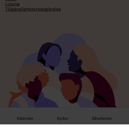
Lyssna
Tillgänglighetsredogörelse
Kalender
Kyrkor
Bibeltexter