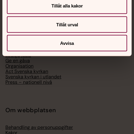
Tillåt alla kakor
Tillåt urval
Svenska kyrkan
Avvisa
Hitta församling
Bli medlem
Lediga jobb
Ge en gåva
Organisation
Act Svenska kyrkan
Svenska kyrkan i utlandet
Press – nationell nivå
Om webbplatsen
Behandling av personuppgifter
Kakor