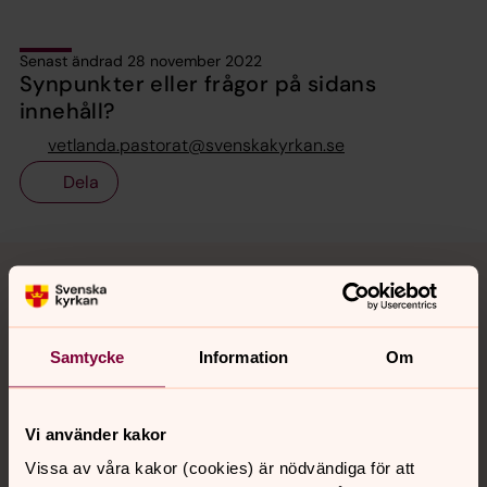
Senast ändrad 28 november 2022
Synpunkter eller frågor på sidans
innehåll?
vetlanda.pastorat@svenskakyrkan.se
Dela
Tillbaka till toppen
Tillbaka till innehållet
Samtycke
Information
Om
Kontakt
Vi använder kakor
Kalender
Vissa av våra kakor (cookies) är nödvändiga för att