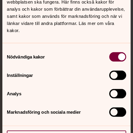
webbplatsen ska fungera. Här finns också kakor för
analys och kakor som förbättrar din användarupplevelse,
Hitta snabbt
samt kakor som används för marknadsföring och när vi
länkar vidare till andra plattformar. Läs mer om våra
kakor.
Sociala kanaler
Samtyckesval
Nödvändiga kakor
Inställningar
Jourhavande präst
Akut samtals- och krisstöd. Prata eller chatta anonymt
Analys
med en präst på kvällar och nätter.
Marknadsföring och sociala medier
Chatt
Digitalt brev
Telefon 112