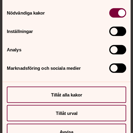
Samtyckesval
Kontakt
Nödvändiga kakor
Inställningar
Kalender
Analys
Hitta snabbt
Marknadsföring och sociala medier
Sociala kanaler
Tillåt alla kakor
Tillåt urval
Jourhavande präst
Avvisa