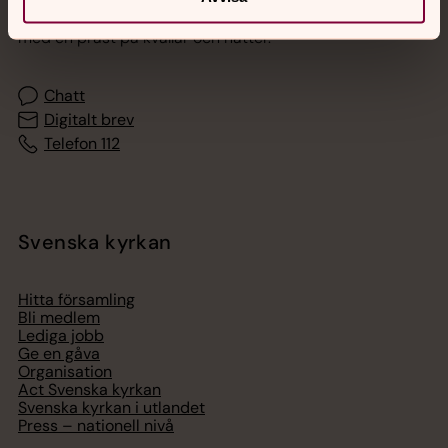
Akut samtals- och krisstöd. Prata eller chatta anonymt
med en präst på kvällar och nätter.
Chatt
Digitalt brev
Telefon 112
Svenska kyrkan
Hitta församling
Bli medlem
Lediga jobb
Ge en gåva
Organisation
Act Svenska kyrkan
Svenska kyrkan i utlandet
Press – nationell nivå