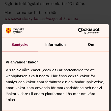
Sigfrids folkhögskola, som omfattar 10 träffar.
Mer information hittar du här:
www.svenskakyrkan.se/vaxjostift/trainee
Samtycke
Information
Om
Senast ändrad 19 mars 2024
Synpunkter eller frågor på sidans
innehåll?
Vi använder kakor
Vissa av våra kakor (cookies) är nödvändiga för att
vetlanda.pastorat@svenskakyrkan.se
webbplatsen ska fungera. Här finns också kakor för
Dela
analys och kakor som förbättrar din användarupplevelse,
samt kakor som används för marknadsföring och när vi
länkar vidare till andra plattformar. Läs mer om våra
Tillbaka till toppen
Tillbaka till innehållet
kakor.