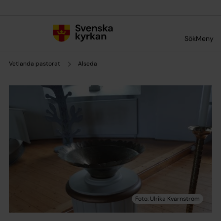
Till innehållet
Till undermeny
Sök
Meny
Vetlanda pastorat
Alseda