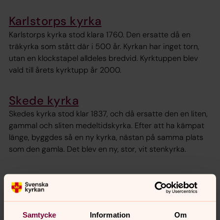
Karlstorps kyrka
Karlstorps kyrka stod klara 1760. Den ersatte då en
träkyrka som stått där i 500 år. Kyrkan har inget torn,
utan en klockstapel alldeles bredvid. Kyrktuppen blev
vald till årets kyrktupp år 2000.
Skede kyrka
Skedes kyrka stod klar 1837, och då ersatte den en liten,
gammal och sliten medeltidskyrka. Efter att ha kämpat
länge, byggdes så en ny kyrka, nästan på samma plats
som den gamla. Det blev en ny, stor, vit stenkyrka.
Skirö kyrka
Skirö kyrka stod klar 1837, och ersatte då en mindre
medeltidskyrka. Den gamla kyrkan låg nere vid sjön, och
Samtycke
Information
Om
är nu en sliten ruin. Den nya kyrkan placerades uppe på