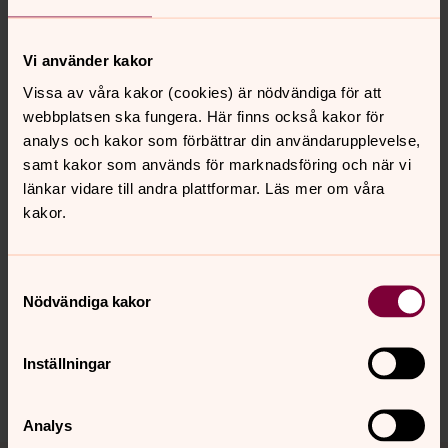
backen med vacker utsikt över sjön och omgivningarna.
Vi använder kakor
Ökna kyrka
Vissa av våra kakor (cookies) är nödvändiga för att
Ökna kyrka invigdes 1767, och ersatte då ett litet kapell.
webbplatsen ska fungera. Här finns också kakor för
Kyrkan är ovanlig med sitt runda torn, där den ligger
analys och kakor som förbättrar din användarupplevelse,
högt uppe på höjden, med milsvid utsikt åt alla
samt kakor som används för marknadsföring och när vi
väderstrecken.
länkar vidare till andra plattformar. Läs mer om våra
kakor.
Senast ändrad 29 december 2025
Samtyckesval
Synpunkter eller frågor på sidans
Nödvändiga kakor
innehåll?
vetlanda.pastorat@svenskakyrkan.se
Inställningar
Dela
Analys