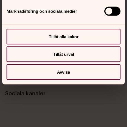
Tillbaka till toppen
Tillbaka till innehållet
Marknadsföring och sociala medier
Kontakt
Tillåt alla kakor
Kalender
Tillåt urval
Hitta snabbt
Avvisa
Sociala kanaler