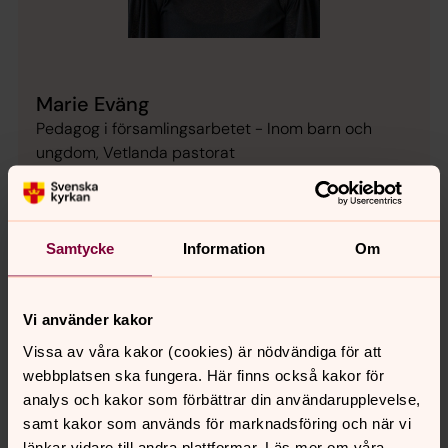
Marie Eväng
Pedagog i församlingsarbetet - Inom barn och
ungdom, Vetlanda pastorat
Direkt:
0383-76 37 45
marie.evang@svenskakyrkan.se
E-post:
Samtycke
Information
Om
Vi använder kakor
Senast ändrad 19 januari 2026
Vissa av våra kakor (cookies) är nödvändiga för att
Synpunkter eller frågor på sidans
webbplatsen ska fungera. Här finns också kakor för
innehåll?
analys och kakor som förbättrar din användarupplevelse,
vetlanda.pastorat@svenskakyrkan.se
samt kakor som används för marknadsföring och när vi
länkar vidare till andra plattformar. Läs mer om våra