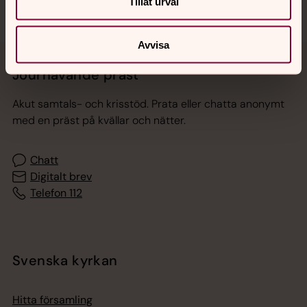
Tillåt urval
Avvisa
Jourhavande präst
Akut samtals- och krisstöd. Prata eller chatta anonymt
med en präst på kvällar och nätter.
Chatt
Digitalt brev
Telefon 112
Svenska kyrkan
Hitta församling