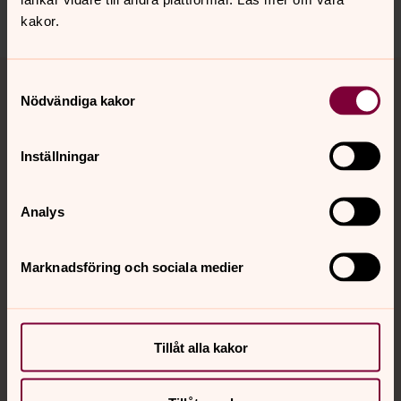
Dela
kakor.
Tillbaka till toppen
Tillbaka till innehållet
Samtyckesval
Nödvändiga kakor
Kontakt
Inställningar
Analys
Kalender
Marknadsföring och sociala medier
Hitta snabbt
Tillåt alla kakor
Sociala kanaler