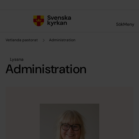
Till innehållet
Till undermeny
Sök
Meny
Vetlanda pastorat
Administration
Lyssna
Administration