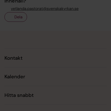
innehåll?
vetlanda.pastorat@svenskakyrkan.se
Dela
Tillbaka till toppen
Tillbaka till innehållet
Kontakt
Kalender
Hitta snabbt