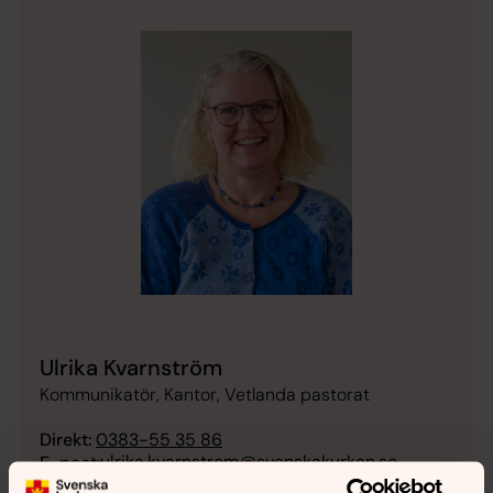
Ulrika Kvarnström
Kommunikatör, Kantor, Vetlanda pastorat
Direkt:
0383-55 35 86
ulrika.kvarnstrom@svenskakyrkan.se
E-post: