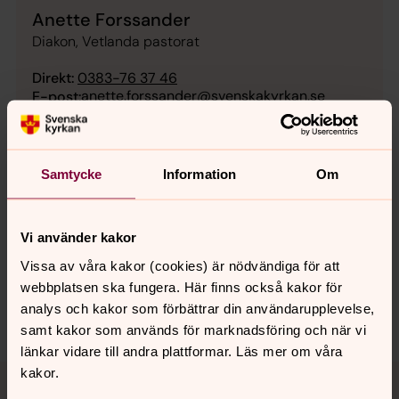
Anette Forssander
Diakon, Vetlanda pastorat
Direkt:
0383-76 37 46
anette.forssander@svenskakyrkan.se
E-post:
Samtycke
Information
Om
Senast ändrad 8 januari 2026
Synpunkter eller frågor på sidans
Vi använder kakor
innehåll?
Vissa av våra kakor (cookies) är nödvändiga för att
vetlanda.pastorat@svenskakyrkan.se
webbplatsen ska fungera. Här finns också kakor för
analys och kakor som förbättrar din användarupplevelse,
Dela
samt kakor som används för marknadsföring och när vi
länkar vidare till andra plattformar. Läs mer om våra
Tillbaka till toppen
Tillbaka till innehållet
kakor.