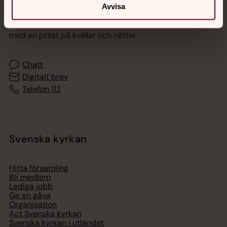
Jourhavande präst
Avvisa
Akut samtals- och krisstöd. Prata eller chatta anonymt
med en präst på kvällar och nätter.
Chatt
Digitalt brev
Telefon 112
Svenska kyrkan
Hitta församling
Bli medlem
Lediga jobb
Ge en gåva
Organisation
Act Svenska kyrkan
Svenska kyrkan i utlandet