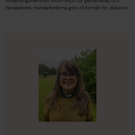
församlingshemmet 14.00-16.00 för gemenskap och
handarbete. Handarbeterna görs till förmån för diakonin.