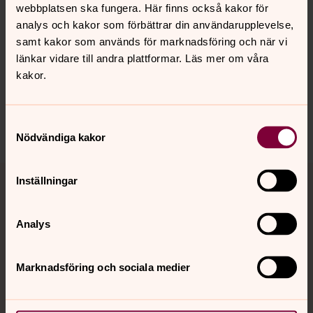
webbplatsen ska fungera. Här finns också kakor för
analys och kakor som förbättrar din användarupplevelse,
samt kakor som används för marknadsföring och när vi
Senast ändrad 15 april 2024
Synpunkter eller frågor på sidans
länkar vidare till andra plattformar. Läs mer om våra
kakor.
innehåll?
vetlanda.pastorat@svenskakyrkan.se
Dela
Samtyckesval
Nödvändiga kakor
Tillbaka till toppen
Tillbaka till innehållet
Inställningar
Analys
Kontakt
Marknadsföring och sociala medier
Kalender