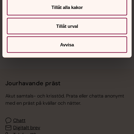
Tillåt alla kakor
Hitta snabbt
Tillåt urval
Sociala kanaler
Avvisa
Jourhavande präst
Akut samtals- och krisstöd. Prata eller chatta anonymt
med en präst på kvällar och nätter.
Chatt
Digitalt brev