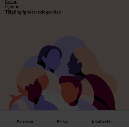
Kakor
Lyssna
Tillgänglighetsredogörelse
Kalender
Kyrkor
Bibeltexter