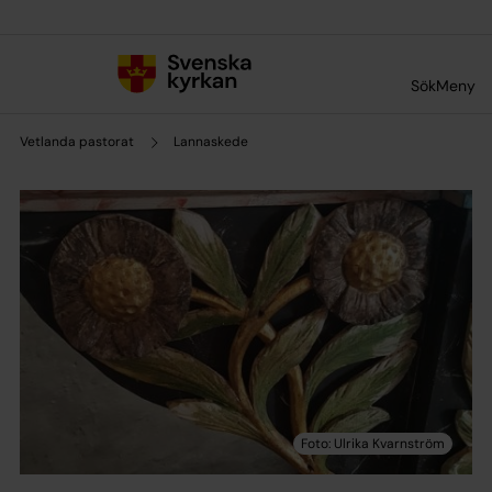
Till innehållet
Till undermeny
Sök
Meny
Vetlanda pastorat
Lannaskede