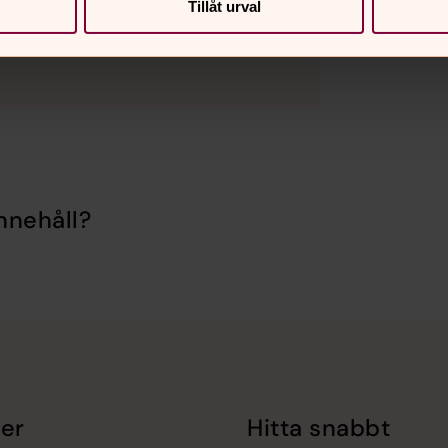
Tillåt urval
nnehåll?
er
Hitta snabbt