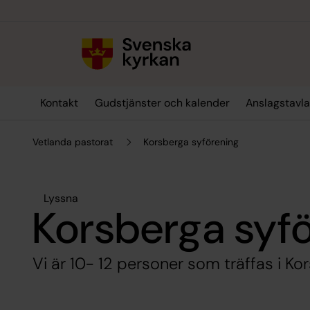
Till innehållet
Till undermeny
Kontakt
Gudstjänster och kalender
Anslagstavl
Vetlanda pastorat
Korsberga syförening
Lyssna
Korsberga syf
Vi är 10- 12 personer som träffas i K