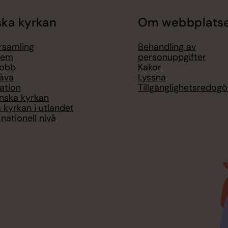
ka kyrkan
Om webbplats
örsamling
Behandling av
lem
personuppgifter
jobb
Kakor
åva
Lyssna
ation
Tillgänglighetsredogö
nska kyrkan
 kyrkan i utlandet
nationell nivå