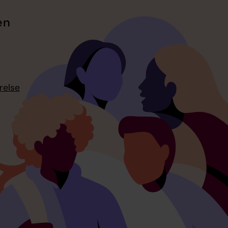
en
relse