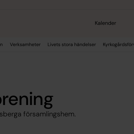
Kalender
an
Verksamheter
Livets stora händelser
Kyrkogårdsför
örening
orsberga församlingshem.