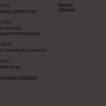
Kontakt
 18.00
Sidkarta
yresjö gamla kyrka
 18.00
st med nya
slag, Stenberga kyrka
 09.00
t i Lemnhults kyrkoruin
 10.00
jörkö kyrka
kommande händelser