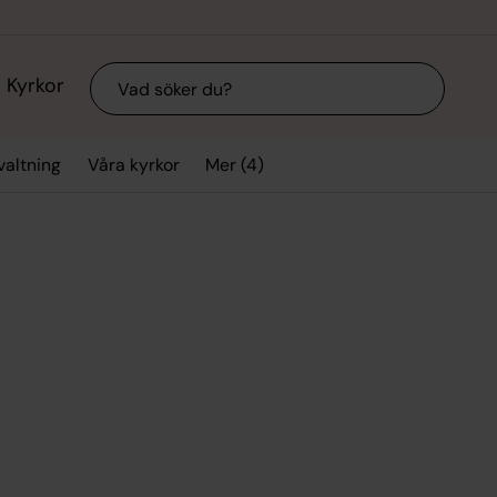
Sök
Kyrkor
Mer (4)
valtning
Våra kyrkor