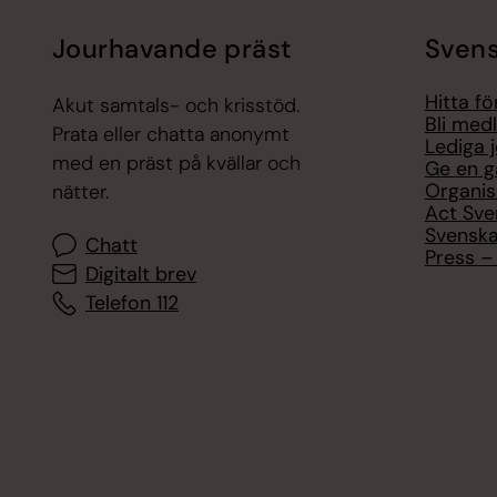
Jourhavande präst
Svens
Hitta f
Akut samtals- och krisstöd.
Bli med
Prata eller chatta anonymt
Lediga 
med en präst på kvällar och
Ge en g
Organis
nätter.
Act Sve
Svenska
Chatt
Press – 
Digitalt brev
Telefon 112