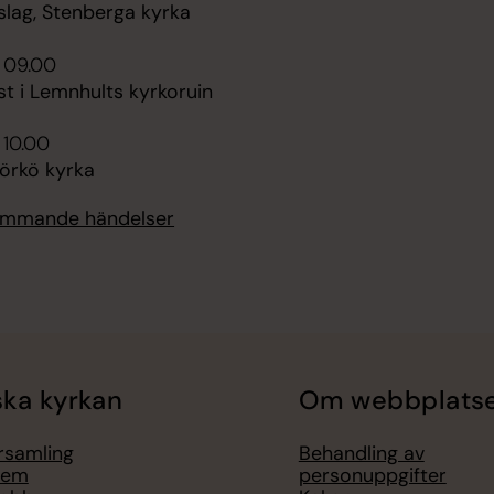
slag, Stenberga kyrka
 09.00
t i Lemnhults kyrkoruin
 10.00
jörkö kyrka
kommande händelser
ka kyrkan
Om webbplats
örsamling
Behandling av
lem
personuppgifter