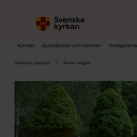
Till innehållet
Till undermeny
Kontakt
Gudstjänster och kalender
Anslagstavl
Vetlanda pastorat
Annan religion