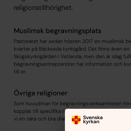
religionstillhörighet.
Muslimsk begravningsplats
Pastoratet har sedan hösten 2017 en muslimsk beg
kvarter på Bäckseda kyrkogård. Det finns även en
Skogskyrkogården i Vetlanda, men den är idag full
begravningsentreprenörer har information och k
till er.
Övriga religioner
Som huvudman för begravningsverksamheten försö
kopplat till specifika religioner. Om det uppstår 
vi en nära och bra dialog med våra lokala begravn