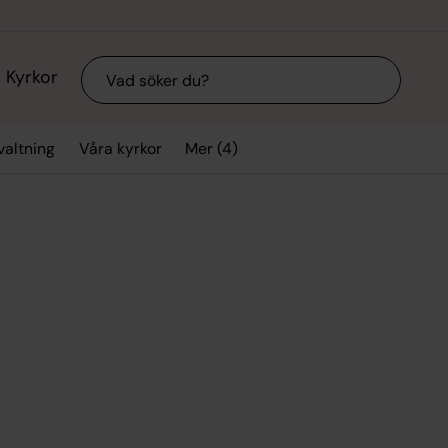
Sök
Kyrkor
Mer (4)
valtning
Våra kyrkor