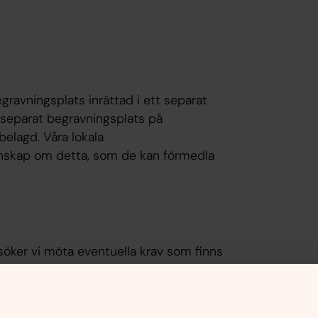
ravningsplats inrättad i ett separat
 separat begravningsplats på
belagd. Våra lokala
unskap om detta, som de kan förmedla
ker vi möta eventuella krav som finns
frågor i samband med en begravning, har
ingsentreprenörer.