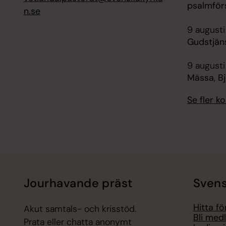
psalmför
n.se
9 augusti
Gudstjäns
9 augusti
Mässa, B
Se fler 
Jourhavande präst
Svens
Hitta f
Akut samtals- och krisstöd.
Bli med
Prata eller chatta anonymt