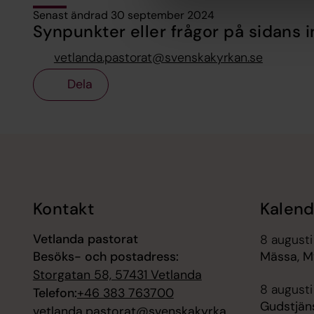
Senast ändrad 30 september 2024
Synpunkter eller frågor på sidans i
vetlanda.pastorat@svenskakyrkan.se
Dela
Tillbaka till toppen
Tillbaka till innehållet
Kontakt
Kalend
Vetlanda pastorat
8 augusti
Besöks- och postadress:
Mässa, M
Storgatan 58, 57431 Vetlanda
8 augusti
Telefon:
+46 383 763700
Gudstjän
vetlanda.pastorat@svenskakyrka