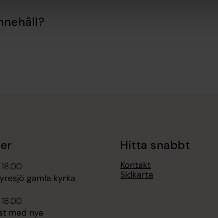
nnehåll?
er
Hitta snabbt
Kontakt
 18.00
Sidkarta
yresjö gamla kyrka
 18.00
st med nya