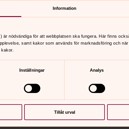
Information
bistår vi med vårt kapell på
föra en begravning med en
g. Gällande gravsätt och gravplatser på
) är nödvändiga för att webbplatsen ska fungera. Här finns ocks
m för tillhöriga i Svenska kyrkan.
pplevelse, samt kakor som används för marknadsföring och när vi
 kakor.
Inställningar
Analys
 är medlemmar i Svenska kyrkan, och
gravningsombud i Vetlanda kommun är
Tillåt urval