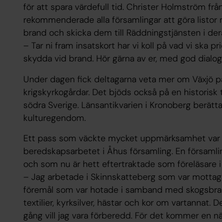
för att spara värdefull tid. Christer Holmström fr
rekommenderade alla församlingar att göra listor m
brand och skicka dem till Räddningstjänsten i de
– Tar ni fram insatskort har vi koll på vad vi ska pr
skydda vid brand. Hör gärna av er, med god dialo
Under dagen fick deltagarna veta mer om Växjö 
krigskyrkogårdar. Det bjöds också på en historisk 
södra Sverige. Länsantikvarien i Kronoberg berät
kulturegendom.
Ett pass som väckte mycket uppmärksamhet var
beredskapsarbetet i Åhus församling. En församli
och som nu är hett eftertraktade som föreläsare
– Jag arbetade i Skinnskatteberg som var mottaga
föremål som var hotade i samband med skogsbran
textilier, kyrksilver, hästar och kor om vartannat. 
gång vill jag vara förberedd. För det kommer en n