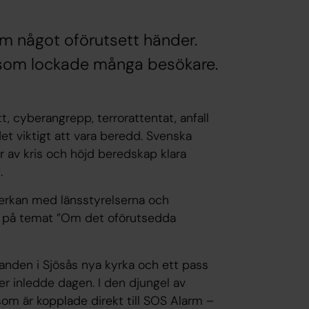
om något oförutsett händer.
g som lockade många besökare.
t, cyberangrepp, terrorattentat, anfall
t viktigt att vara beredd. Svenska
r av kris och höjd beredskap klara
.
verkan med länsstyrelserna och
dag på temat ”Om det oförutsedda
randen i Sjösås nya kyrka och ett pass
öer inledde dagen. I den djungel av
m är kopplade direkt till SOS Alarm –