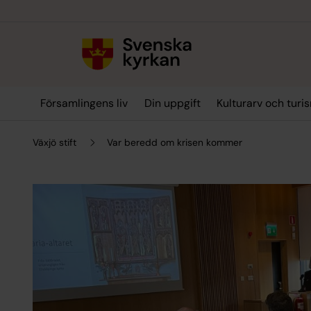
Till innehållet
Till undermeny
Församlingens liv
Din uppgift
Kulturarv och turi
Växjö stift
Var beredd om krisen kommer