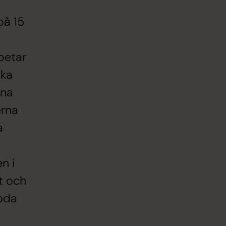
på 15
betar
ika
rna
erna
a
n i
t och
goda