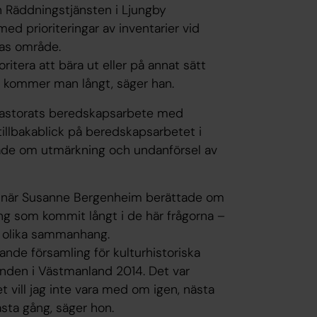
ån Räddningstjänsten i Ljungby
ed prioriteringar av inventarier vid
ras område.
ioritera att bära ut eller på annat sätt
g kommer man långt, säger han.
pastorats beredskapsarbete med
tillbakablick på beredskapsarbetet i
tade om utmärkning och undanförsel av
 när Susanne Bergenheim berättade om
ng som kommit långt i de här frågorna –
 i olika sammanhang.
nde församling för kulturhistoriska
den i Västmanland 2014. Det var
Det vill jag inte vara med om igen, nästa
ästa gång, säger hon.