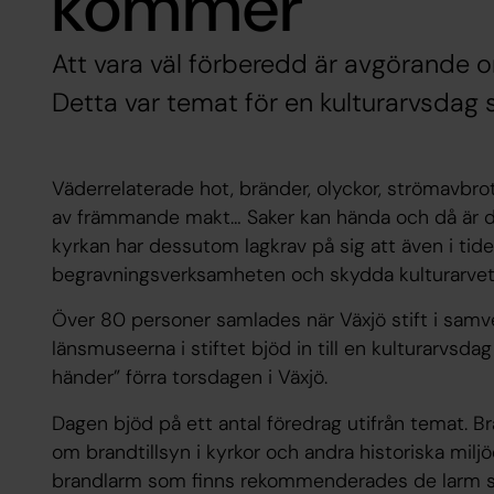
kommer
Att vara väl förberedd är avgörande 
Detta var temat för en kulturarvsda
Väderrelaterade hot, bränder, olyckor, strömavbrot
av främmande makt… Saker kan hända och då är de
kyrkan har dessutom lagkrav på sig att även i tide
begravningsverksamheten och skydda kulturarvet
Över 80 personer samlades när Växjö stift i sam
länsmuseerna i stiftet bjöd in till en kulturarvs
händer” förra torsdagen i Växjö.
Dagen bjöd på ett antal föredrag utifrån temat. B
om brandtillsyn i kyrkor och andra historiska milj
brandlarm som finns rekommenderades de larm so