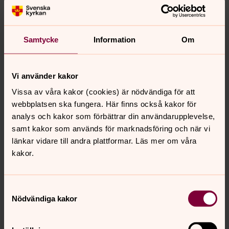
Samtycke
Information
Om
Anders Karlsson
är fastighets- och kyrkogårdsansvarig
vid Värö-Stråvalla församling och har ansvarat för
fastigheterna och kyrkogårdarna sedan 1997. Började
Vi använder kakor
arbeta våren 1993 i Värö-Stråvalla församling.
Vissa av våra kakor (cookies) är nödvändiga för att
webbplatsen ska fungera. Här finns också kakor för
analys och kakor som förbättrar din användarupplevelse,
samt kakor som används för marknadsföring och när vi
Anmälan Fortbildningsveckan
länkar vidare till andra plattformar. Läs mer om våra
2025
kakor.
Till anmälan
Samtyckesval
Nödvändiga kakor