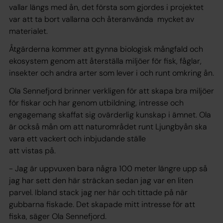
vallar längs med ån, det första som gjordes i projektet
var att ta bort vallarna och återanvända mycket av
materialet.
Åtgärderna kommer att gynna biologisk mångfald och
ekosystem genom att återställa miljöer för fisk, fåglar,
insekter och andra arter som lever i och runt omkring ån.
Ola Sennefjord brinner verkligen för att skapa bra miljöer
för fiskar och har genom utbildning, intresse och
engagemang skaffat sig ovärderlig kunskap i ämnet. Ola
är också mån om att naturområdet runt Ljungbyån ska
vara ett vackert och inbjudande ställe
att vistas på.
- Jag är uppvuxen bara några 100 meter längre upp så
jag har sett den här sträckan sedan jag var en liten
parvel. Ibland stack jag ner här och tittade på när
gubbarna fiskade. Det skapade mitt intresse för att
fiska, säger Ola Sennefjord.