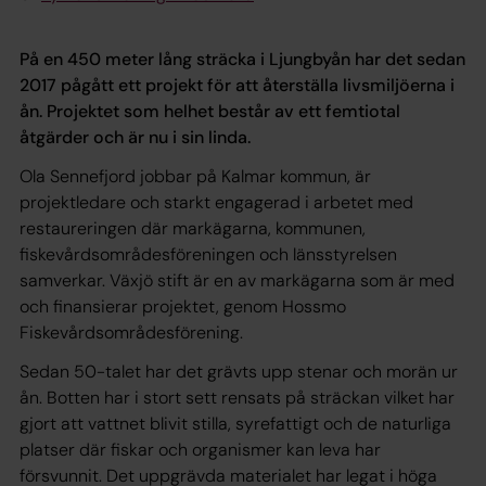
På en 450 meter lång sträcka i Ljungbyån har det
sedan
2017 pågått ett projekt för att återställa
livsmiljöerna i
ån. Projektet som helhet består av ett
femtiotal
åtgärder och är nu i sin linda.
Ola Sennefjord jobbar på Kalmar kommun, är
projektledare och starkt engagerad i arbetet med
restaureringen där markägarna, kommunen,
fiskevårdsområdesföreningen och länsstyrelsen
samverkar. Växjö stift är en av markägarna som är med
och finansierar projektet, genom Hossmo
Fiskevårdsområdesförening.
Sedan 50-talet har det grävts upp stenar och morän ur
ån. Botten har i stort sett rensats på sträckan vilket har
gjort att vattnet blivit stilla, syrefattigt och de naturliga
platser där fiskar och organismer kan leva har
försvunnit. Det uppgrävda materialet har legat i höga