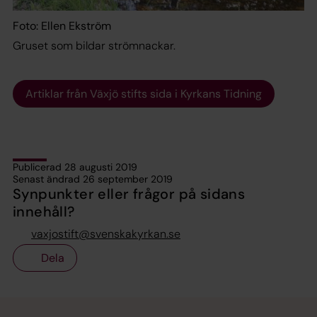
Foto: Ellen Ekström
Gruset som bildar strömnackar.
Artiklar från Växjö stifts sida i Kyrkans Tidning
Publicerad 28 augusti 2019
Senast ändrad 26 september 2019
Synpunkter eller frågor på sidans
innehåll?
vaxjostift@svenskakyrkan.se
Dela
Tillbaka till toppen
Tillbaka till innehållet