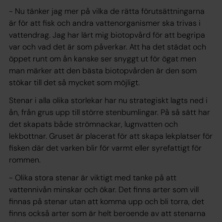
- Nu tänker jag mer på vilka de rätta förutsättningarna
är för att fisk och andra vattenorganismer ska trivas i
vattendrag. Jag har lärt mig biotopvård för att begripa
var och vad det är som påverkar. Att ha det städat och
öppet runt om ån kanske ser snyggt ut för ögat men
man märker att den bästa biotopvården är den som
stökar till det så mycket som möjligt.
Stenar i alla olika storlekar har nu strategiskt lagts ned i
ån, från grus upp till större stenbumlingar. På så sätt har
det skapats både strömnackar, lugnvatten och
lekbottnar. Gruset är placerat för att skapa lekplatser för
fisken där det varken blir för varmt eller syrefattigt för
rommen.
- Olika stora stenar är viktigt med tanke på att
vattennivån minskar och ökar. Det finns arter som vill
finnas på stenar utan att komma upp och bli torra, det
finns också arter som är helt beroende av att stenarna