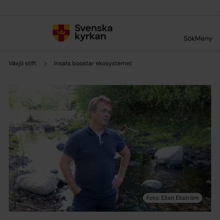
Till innehållet
Till undermeny
Sök
Meny
Växjö stift
Insats boostar ekosystemet