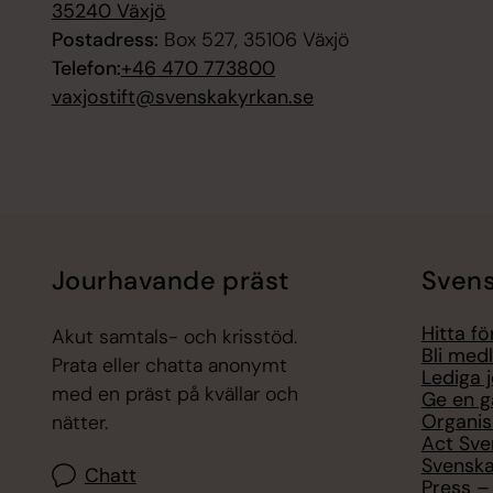
35240 Växjö
Postadress:
Box 527, 35106 Växjö
Telefon:
+46 470 773800
vaxjostift@svenskakyrkan.se
Jourhavande präst
Svens
Hitta f
Akut samtals- och krisstöd.
Bli med
Prata eller chatta anonymt
Lediga 
med en präst på kvällar och
Ge en g
Organis
nätter.
Act Sve
Svenska
Chatt
Press – 