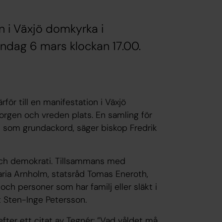
on i Växjö domkyrka i
öndag 6 mars klockan 17.00.
för till en manifestation i Växjö
sorgen och vreden plats. En samling för
 som grundackord, säger biskop Fredrik
d och demokrati. Tillsammans med
ria Arnholm, statsråd Tomas Eneroth,
h personer som har familj eller släkt i
 Sten-Inge Petersson.
efter ett citat av Tegnér: ”Vad våldet må