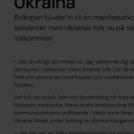
Ukraina
Biskopen bjuder in till en manifestati
solidaritet med Ukrainas folk nu på s
Välkommen!
– Det är viktigt att mötas nu. Jag välkomnar dig där
domkyrka i solidaritet med Ukrainas folk. Där får 
fred och demokrati med hoppet och solidariteten
Modéus.
Det blir tal, musik, bön och ljuständning för fre
biskopen medverkar bland andra landshövding Ma
kommunstyrelsens ordförande i Växjö Anna Tenje oc
Ukraina. Musik under ledning av domkyrkoorganist
– Jag har valt att hålla manifestationen på temat 