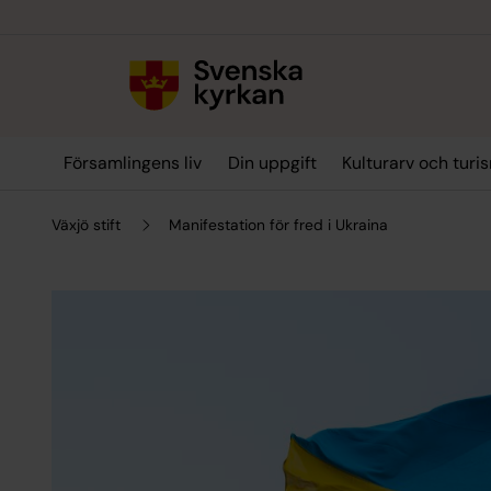
Till innehållet
Till undermeny
Församlingens liv
Din uppgift
Kulturarv och turi
Växjö stift
Manifestation för fred i Ukraina