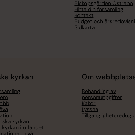
Biskopsgården Östrabo
Hitta din församling
Kontakt
Budget och årsredovisn
Sidkarta
ka kyrkan
Om webbplats
örsamling
Behandling av
lem
personuppgifter
jobb
Kakor
åva
Lyssna
ation
Tillgänglighetsredogö
nska kyrkan
 kyrkan i utlandet
nationell nivå