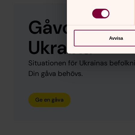
Gåvorna gör 
Ukraina
Avvisa
Situationen för Ukrainas befolkni
Din gåva behövs.
Ge en gåva