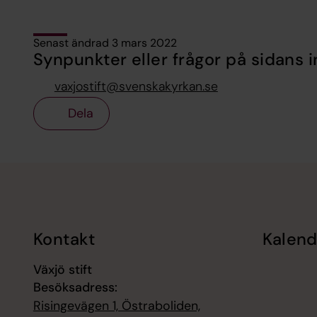
Senast ändrad 3 mars 2022
Synpunkter eller frågor på sidans i
vaxjostift@svenskakyrkan.se
Dela
Tillbaka till toppen
Tillbaka till innehållet
Kontakt
Kalend
Växjö stift
Besöksadress:
Risingevägen 1, Östraboliden,