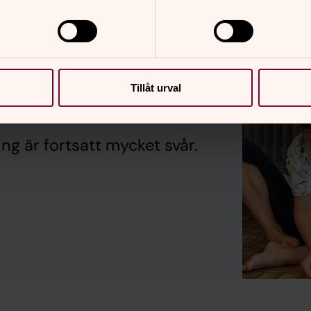
skillnad i
Tillåt urval
ng är fortsatt mycket svår.