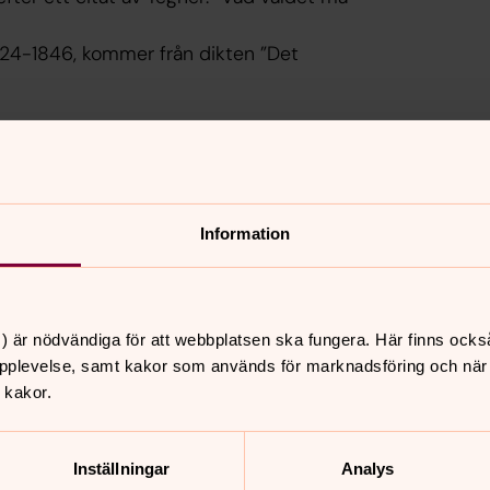
1824-1846, kommer från dikten ”Det
 ACT Svenska kyrkans arbete. ACT
h i länderna i närområdet dit många har
Information
t
Bön för fred i 
) är nödvändiga för att webbplatsen ska fungera. Här finns ocks
 Kriget väcker oro och
Läs biskop Fredrik Modéus
pplevelse, samt kakor som används för marknadsföring och när vi
 som följer
 kakor.
om situationen i Ukraina,
 av mars.
Inställningar
Analys