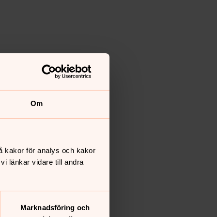
Om
Ukraina
å kakor för analys och kakor
 bön.
 länkar vidare till andra
Marknadsföring och