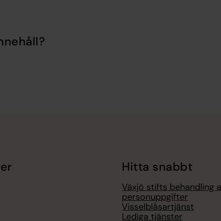
nnehåll?
er
Hitta snabbt
Växjö stifts behandling 
personuppgifter
Visselblåsartjänst
Lediga tjänster