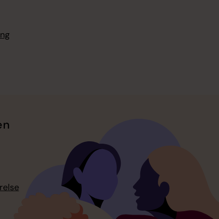
ing
en
relse