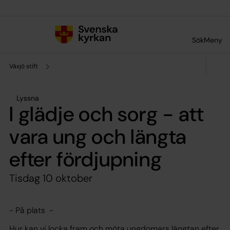
Till innehållet
Till undermeny
Sök
Meny
Växjö stift
Lyssna
I glädje och sorg - att
vara ung och längta
efter fördjupning
Tisdag 10 oktober
- På plats -
Hur kan vi locka fram och möta ungdomars längtan efter