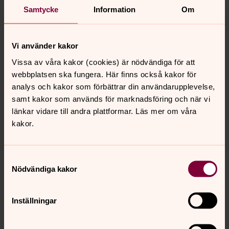
Samtycke
Information
Om
och konfirmandfrågor.
Vi använder kakor
Vissa av våra kakor (cookies) är nödvändiga för att
Anmälan Fortbildningsveckan
webbplatsen ska fungera. Här finns också kakor för
2025
analys och kakor som förbättrar din användarupplevelse,
samt kakor som används för marknadsföring och när vi
Till anmälan
länkar vidare till andra plattformar. Läs mer om våra
kakor.
Samtyckesval
Nödvändiga kakor
Senast ändrad 17 maj 2023
Synpunkter eller frågor på sidans
innehåll?
Inställningar
vaxjostift@svenskakyrkan.se
Dela