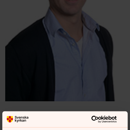
Jakob Wikström
är stiftskonsulent för barn och unga vid
stiftskansliet i Växjö och arbetar bland annat med
Svenska Kyrkans Unga, ledarutbildningen Ung och kallad