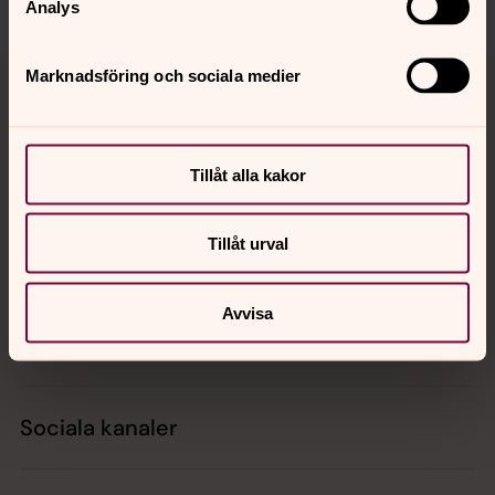
Analys
Tillbaka till toppen
Tillbaka till innehållet
Marknadsföring och sociala medier
Tillåt alla kakor
Kontakt
Tillåt urval
Kalender
Avvisa
Hitta snabbt
Sociala kanaler