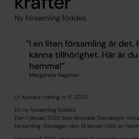
krafter
Ny församling föddes.
I en liten församling är det, 
känna tillhörighet. Här är 
hemma!
Margareta Hagsten
Ur Kyrkans tidning nr 8, 2020
En ny församling föddes
Den 1 januari 2020 blev lämnade Ekenässjön Vetlan
församling. Söndagen den 19 januari hölls en festmä
I mitten på 1950-talet ansågs Ekenässjön vara akt