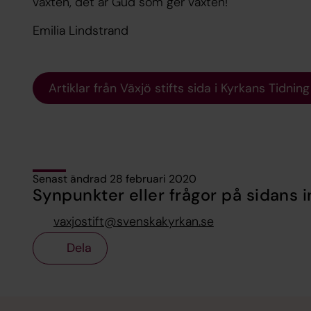
växten, det är Gud som ger växten!
Emilia Lindstrand
Artiklar från Växjö stifts sida i Kyrkans Tidning
Senast ändrad 28 februari 2020
Synpunkter eller frågor på sidans i
vaxjostift@svenskakyrkan.se
Dela
Tillbaka till toppen
Tillbaka till innehållet