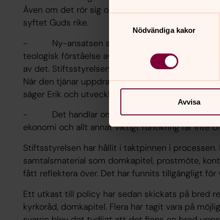
Även om det rör sig om fyrkantiga frågor om kart
Samtyckesval
syftet Guds rike.
Nödvändiga kakor
- Ny-ansatsen som finns i detta dokument är a
teologisk förståelse av vad en församling är – oc
av det. Stiftsstyrelsens ansvar är att strukturen 
När den tjänar uppdraget! Och uppdraget är inget
säger Erik och utvecklar:
Avvisa
- Det handlar om att skilja på huvudfråga och b
ekonomi och allt annat viktigt runtikring får inte bl
Stiftsstyrelsen har hållit i taktpinnen i processen.
samtalsmaterial som domkapitel, prostmöte, kont
fått reflektera över. Det har funnits tillgängligt fö
Ett utkast till policy har sedan skickats på bred rem
kyrkoråd, domkapitel. Flera har tagit vara på möjl
svaren blev det tydligt att det finns en bred upps