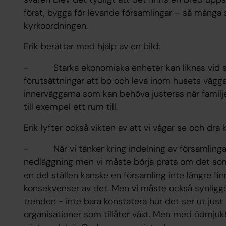
först, bygga för levande församlingar – så många 
kyrkoordningen.
Erik berättar med hjälp av en bild:
- Starka ekonomiska enheter kan liknas vid sta
förutsättningar att bo och leva inom husets vägg
innerväggarna som kan behöva justeras när famil
till exempel ett rum till.
Erik lyfter också vikten av att vi vågar se och dra
- När vi tänker kring indelning av församlingar p
nedläggning men vi måste börja prata om det som
en del ställen kanske en församling inte längre fin
konsekvenser av det. Men vi måste också synliggö
trenden - inte bara konstatera hur det ser ut just
organisationer som tillåter växt. Men med ödmjukh