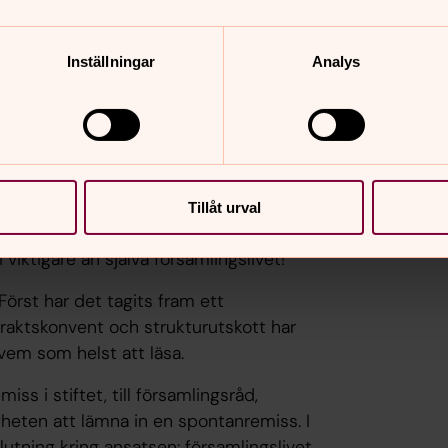
or och ekonomi så är motivationen och
Inställningar
Analys
tt ta ett helhetsgrepp utifrån en
h att dra organisatoriska konsekvenser
ska vara ändamålsenlig. När är den det?
 annat än att Guds rike ska utbredas,
Tillåt urval
ifrågor. Personella resurser, GDPR,
i viktigare än själva församlingslivet!
 Först har det tagits fram ett
raktskonvent och strukturutskott har
r vem som helst att läsa.
iss i stiftet, till församlingsråd,
igheten att lämna in en spontanremiss. I
lutning kring ansatsen: församlingslivet