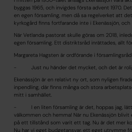
byggas 1965, och invigdes första advent 1970. Det 
en egen församling, men då sa regelverket att de
kyrkogård finns fortfarande inte i Ekenässjön, och ä
När Vetlanda pastorat skulle göras om 2018, inled
egen församling. Ett distriktsråd inrättades, allt f
Margareta Hagsten är ordförande i församlingsråde
- Just nu händer det mycket, och det är roligt
Ekenässjön är en relativt ny ort, som nyligen firad
inpendling, där finns många och stora arbetsplats
mitt i samhället.
- I en liten församling är det, hoppas jag, lättar
välkommen och hemma! När nu Ekenässjön blivit e
på ett tillstånd som varit ett tag. Nu är det mer k
Nu har vi eget budgetansvar, ett eget utrymme för