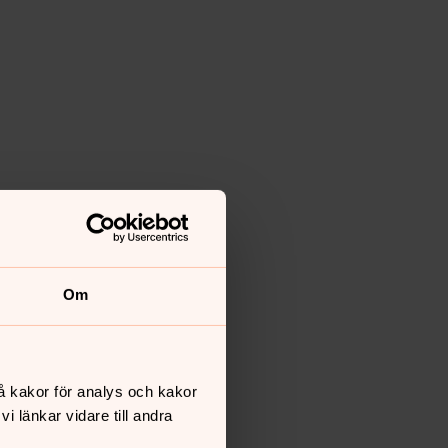
Om
å kakor för analys och kakor
 länkar vidare till andra