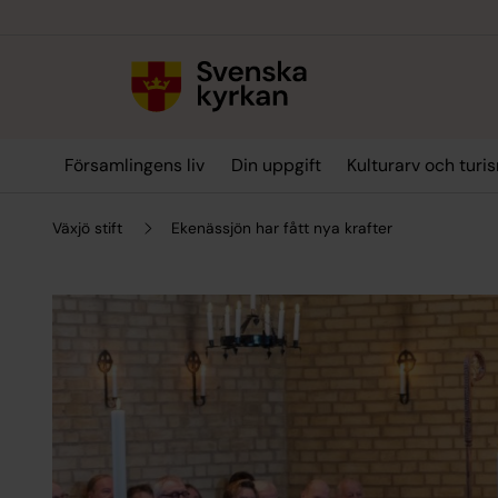
Till innehållet
Till undermeny
Församlingens liv
Din uppgift
Kulturarv och turi
Växjö stift
Ekenässjön har fått nya krafter