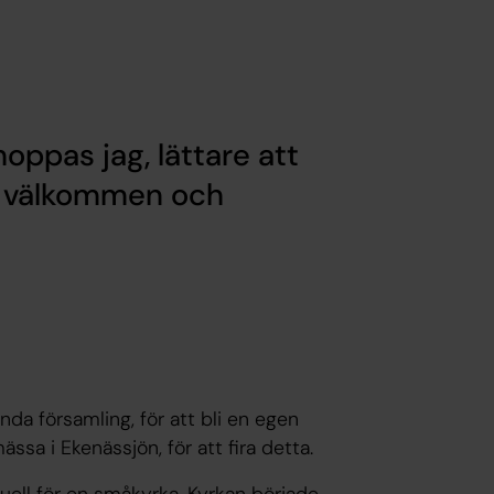
hoppas jag, lättare att
du välkommen och
da församling, för att bli en egen
ssa i Ekenässjön, för att fira detta.
uell för en småkyrka. Kyrkan började