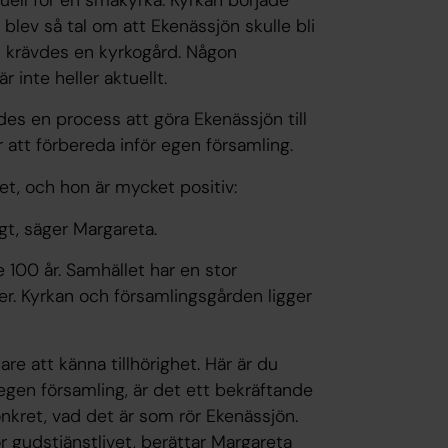
blev så tal om att Ekenässjön skulle bli
t krävdes en kyrkogård. Någon
r inte heller aktuellt.
des en process att göra Ekenässjön till
ör att förbereda inför egen församling.
t, och hon är mycket positiv:
, säger Margareta.
e 100 år. Samhället har en stor
er. Kyrkan och församlingsgården ligger
e att känna tillhörighet. Här är du
gen församling, är det ett bekräftande
onkret, vad det är som rör Ekenässjön.
 gudstjänstlivet, berättar Margareta