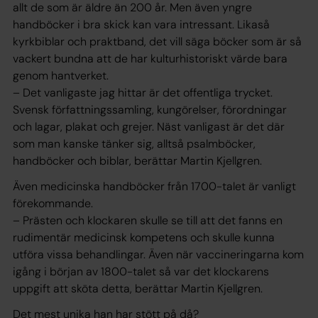
allt de som är äldre än 200 år. Men även yngre
handböcker i bra skick kan vara intressant. Likaså
kyrkbiblar och praktband, det vill säga böcker som är så
vackert bundna att de har kulturhistoriskt värde bara
genom hantverket.
– Det vanligaste jag hittar är det offentliga trycket.
Svensk författningssamling, kungörelser, förordningar
och lagar, plakat och grejer. Näst vanligast är det där
som man kanske tänker sig, alltså psalmböcker,
handböcker och biblar, berättar Martin Kjellgren.
Även medicinska handböcker från 1700-talet är vanligt
förekommande.
– Prästen och klockaren skulle se till att det fanns en
rudimentär medicinsk kompetens och skulle kunna
utföra vissa behandlingar. Även när vaccineringarna kom
igång i början av 1800-talet så var det klockarens
uppgift att sköta detta, berättar Martin Kjellgren.
Det mest unika han har stött på då?