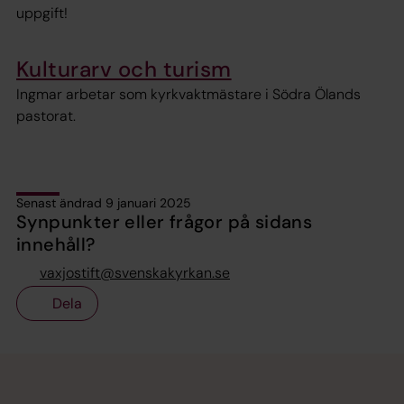
uppgift!
Kulturarv och turism
Ingmar arbetar som kyrkvaktmästare i Södra Ölands
pastorat.
Senast ändrad 9 januari 2025
Synpunkter eller frågor på sidans
innehåll?
vaxjostift@svenskakyrkan.se
Dela
Tillbaka till toppen
Tillbaka till innehållet