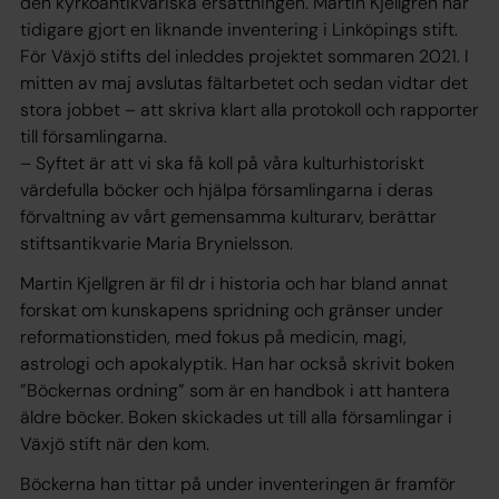
den kyrkoantikvariska ersättningen. Martin Kjellgren har
tidigare gjort en liknande inventering i Linköpings stift.
För Växjö stifts del inleddes projektet sommaren 2021. I
mitten av maj avslutas fältarbetet och sedan vidtar det
stora jobbet – att skriva klart alla protokoll och rapporter
till församlingarna.
– Syftet är att vi ska få koll på våra kulturhistoriskt
värdefulla böcker och hjälpa församlingarna i deras
förvaltning av vårt gemensamma kulturarv, berättar
stiftsantikvarie Maria Brynielsson.
Martin Kjellgren är fil dr i historia och har bland annat
forskat om kunskapens spridning och gränser under
reformationstiden, med fokus på medicin, magi,
astrologi och apokalyptik. Han har också skrivit boken
”Böckernas ordning” som är en handbok i att hantera
äldre böcker. Boken skickades ut till alla församlingar i
Växjö stift när den kom.
Böckerna han tittar på under inventeringen är framför