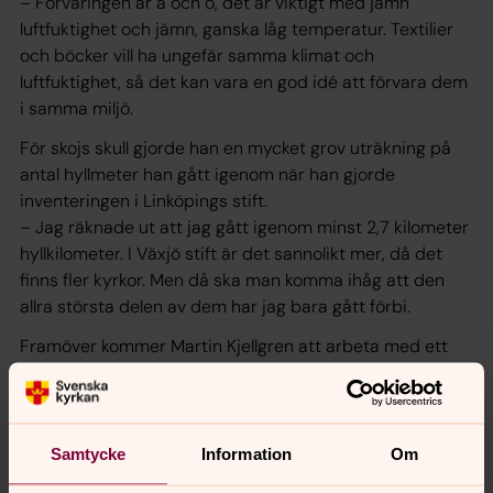
– Förvaringen är a och o, det är viktigt med jämn
luftfuktighet och jämn, ganska låg temperatur. Textilier
och böcker vill ha ungefär samma klimat och
luftfuktighet, så det kan vara en god idé att förvara dem
i samma miljö.
För skojs skull gjorde han en mycket grov uträkning på
antal hyllmeter han gått igenom när han gjorde
inventeringen i Linköpings stift.
– Jag räknade ut att jag gått igenom minst 2,7 kilometer
hyllkilometer. I Växjö stift är det sannolikt mer, då det
finns fler kyrkor. Men då ska man komma ihåg att den
allra största delen av dem har jag bara gått förbi.
Framöver kommer Martin Kjellgren att arbeta med ett
nationellt kae-projekt, att skapa en databas över
kyrkans boksamlingar.
Charlotte Granrot Frenberg
Samtycke
Information
Om