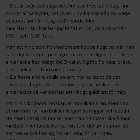
– Det är svårt att säga, det finns så mycket. Riktigt fina
böcker är sällsynta, det dyker upp kanske någon i varje
pastorat som är riktigt spännande. Men
musikhandskrifter har jag hittat en del, de äldsta från
1100- och 1200-talet.
Men ett fynd som fick honom att hoppa högt var när han
i Jäts kyrka stötte på fragment av en tidigare helt okänd
almanacka från tidigt 1600-tal av Sigfrid Forsius, präst,
almanacksförfattare och astrolog.
– De flesta andra skulle säkert inte ha tänkt på det
överhuvudtaget, men eftersom jag har forskat om
almanackor så var det här ett riktigt guldkorn för mig.
Martins viktigaste redskap är mobilkameran. Med den
dokumenterar han boksamlingarnas ryggar och sedan
lite mer i detalj de böcker som han bedömer ska finnas
med på inventarielistorna. Förutom dokumentation så
ger han också förslag, främst kring förvaringen.