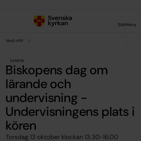
Till innehållet
Till undermeny
Sök
Meny
Växjö stift
Lyssna
Biskopens dag om
lärande och
undervisning -
Undervisningens plats i
kören
Torsdag 13 oktober klockan 13.30-16.00