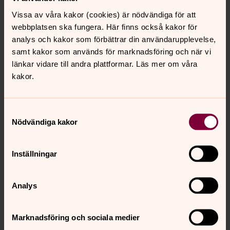
Vissa av våra kakor (cookies) är nödvändiga för att
webbplatsen ska fungera. Här finns också kakor för
analys och kakor som förbättrar din användarupplevelse,
samt kakor som används för marknadsföring och när vi
länkar vidare till andra plattformar. Läs mer om våra
kakor.
Marie-Louise Beckman
är organist i Linköpings
Samtyckesval
domkyrka sedan 2015. Efter avslutade studier till
Nödvändiga kakor
organist vid musikhögskolan i Malmö har hon
kompletterat med körpedagogexamen och brinner för
Inställningar
arbetet med kör.
Analys
Anmälan Fortbildningsveckan
Marknadsföring och sociala medier
2025