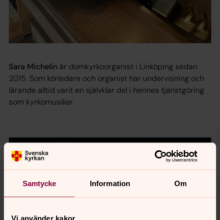
Sara Michelin
är domkyrkoorganist i Linköping sedan
2015. Som körledare och organist har undervisning och
lärande alltid varit en självklar del i hennes tjänstgöring
som kyrkomusiker.
Samtycke
Information
Om
Vi använder kakor