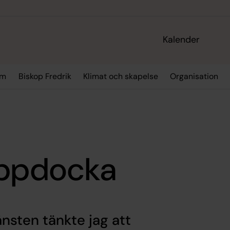
Kalender
sm
Biskop Fredrik
Klimat och skapelse
Organisation
ippdocka
änsten tänkte jag att