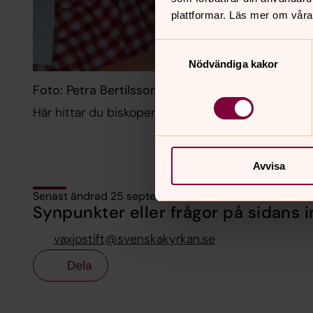
plattformar. Läs mer om våra
Samtyckesval
Nödvändiga kakor
Foto: Petra Bertilsson
Här hittar du biskopen som klippdocka.
Avvisa
Senast ändrad 25 september 2019
Synpunkter eller frågor på sidans i
vaxjostift@svenskakyrkan.se
Dela