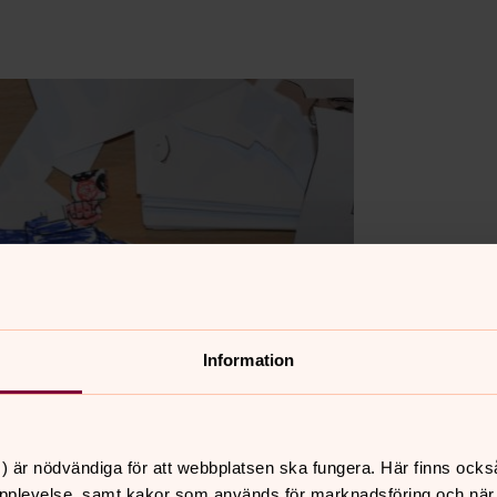
Information
) är nödvändiga för att webbplatsen ska fungera. Här finns ocks
pplevelse, samt kakor som används för marknadsföring och när vi