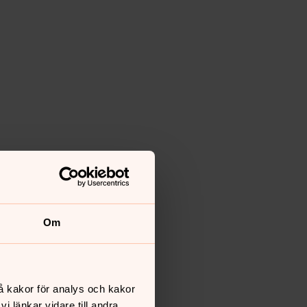
Om
å kakor för analys och kakor
 länkar vidare till andra