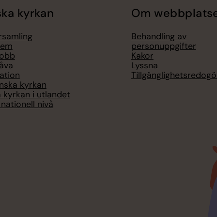
ka kyrkan
Om webbplats
örsamling
Behandling av
lem
personuppgifter
jobb
Kakor
åva
Lyssna
ation
Tillgänglighetsredogö
nska kyrkan
 kyrkan i utlandet
nationell nivå