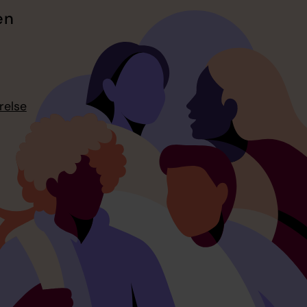
en
relse