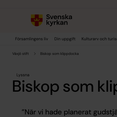
Till innehållet
Till undermeny
Församlingens liv
Din uppgift
Kulturarv och turi
Växjö stift
Biskop som klippdocka
Lyssna
Biskop som kl
När vi hade planerat gudstj