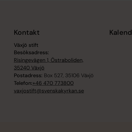
Tillbaka till toppen
Tillbaka till innehållet
Kontakt
Kalend
Växjö stift
Besöksadress:
Risingevägen 1, Östraboliden,
35240 Växjö
Postadress:
Box 527, 35106 Växjö
Telefon:
+46 470 773800
vaxjostift@svenskakyrkan.se