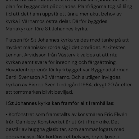
plan för byggandet påbörjades. Planfrågorna tog så lång
tid att det hann uppstå ett ännu mer akut behov av
kyrka i Värnamos östra delar. Därför byggdes
Mariakyrkan före S:t Johannes kyrka.
Platsen för S:t Johannes kyrka valdes med tanke på att
mycket människor rörde sig i det området. Arkitekten
Lennart Arvidsson från Västervik valdes ut att rita
kyrkan samt svara för inredning och färgsättning.
Huvudentreprenör för kyrkbygget var Byggnadsfirman
Bertil Svensson AB Värnamo. Och slutligen invigdes
kyrkan av Biskop Sven Lindegård 1984, drygt 20 år efter
att tomtmarken blivit beviljad.
I S:t Johannes kyrka kan framför allt framhållas:
• Korfönstret som framställts av konstnären Eric Elwén
från Gamleby. Konstverket är utfört i Frankrike. Det
består av huggna glasbitar, som sammanfogats med
epoxymassa. När korfönstret belyses, bryts ljuset i