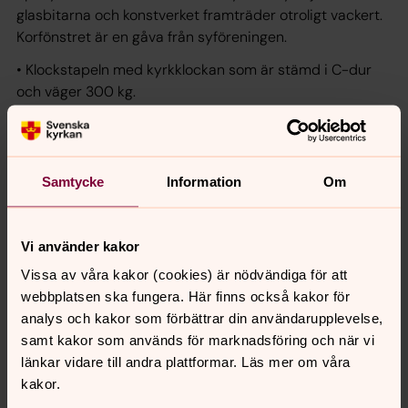
glasbitarna och konstverket framträder otroligt vackert.
Korfönstret är en gåva från syföreningen.
• Klockstapeln med kyrkklockan som är stämd i C-dur
och väger 300 kg.
•Orgeln som är byggd av Robert Gustavssons
Orgelbyggeri i Härnösand och har 10 stämmor.
Samtycke
Information
Om
• Hörnstenen som är inmurad i kyrksalens vägg och
kommer från Nydala kloster. Stenen är en symbol för
kyrkans/kristenhetens närvaro i trakten alltsedan 1100-
Vi använder kakor
talet.
Vissa av våra kakor (cookies) är nödvändiga för att
• Altaret, dopfunten, ambon och bänkarna som är
webbplatsen ska fungera. Här finns också kakor för
tillverkade av kyrkvärden Gustav Ragnar i Tenhult.
analys och kakor som förbättrar din användarupplevelse,
samt kakor som används för marknadsföring och när vi
Texten baseras på foldern om S:t Johannes kyrka i
länkar vidare till andra plattformar. Läs mer om våra
Värnamo som togs fram i samband med S:t Johannes
kakor.
kyrkas 25-årsjubileum 2009. Den finns både i S:t