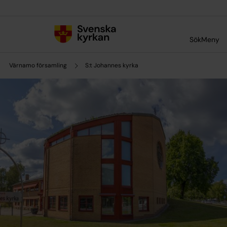
Till innehållet
Till undermeny
Sök
Meny
Värnamo församling
S:t Johannes kyrka