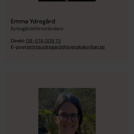
Emma Ydregård
Kyrkogårdsföreståndare
Direkt:
08-574 009 72
emma.ydregard@svenskakyrkan.se
E-post: