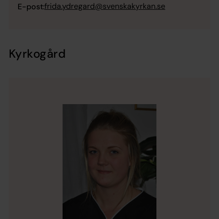
frida.ydregard@svenskakyrkan.se
E-post:
Kyrkogård