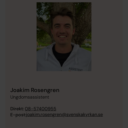
Joakim Rosengren
Ungdomsassistent
Direkt:
08-57400955
joakim.rosengren@svenskakyrkan.se
E-post: