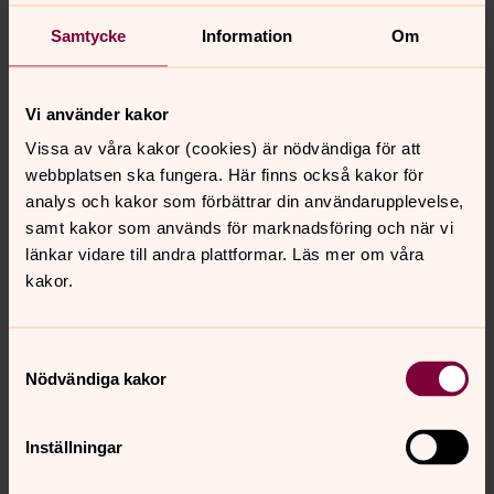
Olivier Guillard
Samtycke
Information
Om
Kanslichef, Fastighetschef
Direkt:
08-574 009 45
olivier.guillard@svenskakyrkan.se
E-post:
Vi använder kakor
Vissa av våra kakor (cookies) är nödvändiga för att
webbplatsen ska fungera. Här finns också kakor för
analys och kakor som förbättrar din användarupplevelse,
samt kakor som används för marknadsföring och när vi
länkar vidare till andra plattformar. Läs mer om våra
kakor.
Samtyckesval
Nödvändiga kakor
Inställningar