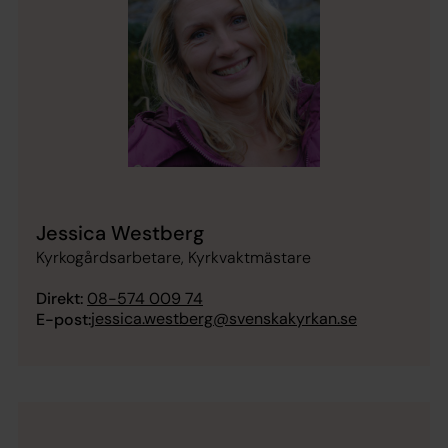
Jessica Westberg
Kyrkogårdsarbetare, Kyrkvaktmästare
Direkt:
08-574 009 74
jessica.westberg@svenskakyrkan.se
E-post: