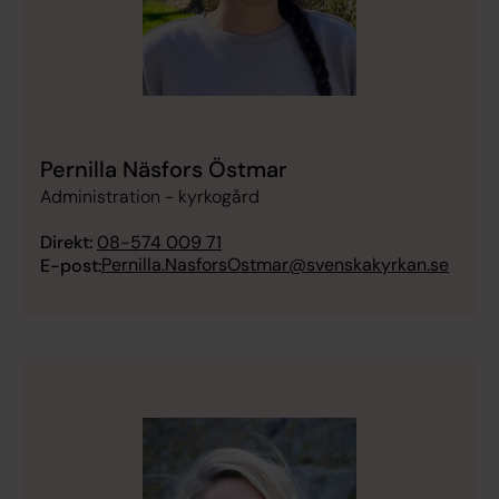
Pernilla Näsfors Östmar
Administration - kyrkogård
Direkt:
08-574 009 71
Pernilla.NasforsOstmar@svenskakyrkan.se
E-post: