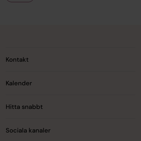
Tillbaka till toppen
Tillbaka till innehållet
Kontakt
Kalender
Hitta snabbt
Sociala kanaler