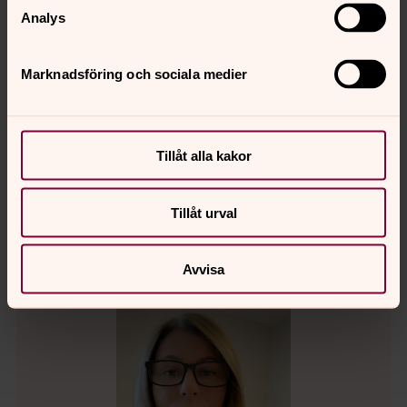
Analys
Marknadsföring och sociala medier
Awa Vik
Kyrkoskrivare
Växel:
08-574 009 40
Tillåt alla kakor
awa.vik@svenskakyrkan.se
E-post:
Tillåt urval
Avvisa