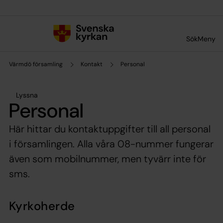
Till innehållet
Till undermeny
Sök
Meny
Värmdö församling
Kontakt
Personal
Lyssna
Personal
Här hittar du kontaktuppgifter till all personal
i församlingen. Alla våra 08-nummer fungerar
även som mobilnummer, men tyvärr inte för
sms.
Kyrkoherde