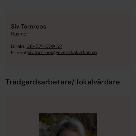
Siv Törnroos
Husmor
Direkt:
08-574 009 52
siv.tornroos@svenskakyrkan.se
E-post:
Trädgårdsarbetare/ lokalvårdare