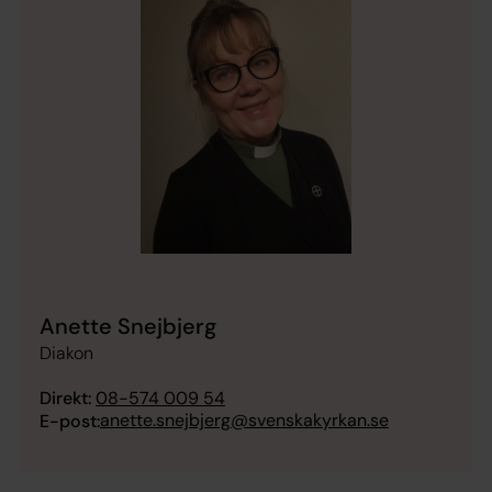
Anette Snejbjerg
Diakon
Direkt:
08-574 009 54
anette.snejbjerg@svenskakyrkan.se
E-post: