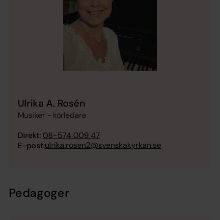
Ulrika A. Rosén
Musiker - körledare
Direkt:
08-574 009 47
ulrika.rosen2@svenskakyrkan.se
E-post:
Pedagoger