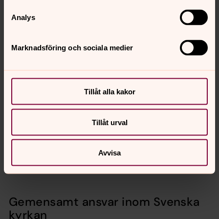
www.imy.se/privatperson/dataskydd/dina-rattigheter/
Analys
Kontakt
Marknadsföring och sociala medier
Om du har frågor om vår behandling av dina
personuppgifter kan du höra av dig till:
Olivier Guillard, 08-574 009 45
e-post:
varmdo.forsamling@svenskakyrkan.se
Tillåt alla kakor
Du kan också kontakta vårt dataskyddsombud.
Tillåt urval
Dataskyddsombud för Värmdö församling
Erika Malmberg, 054-530 900
Avvisa
dataskyddsombud@intechrity.se
Gemensamt ansvar inom Svenska
kyrkan