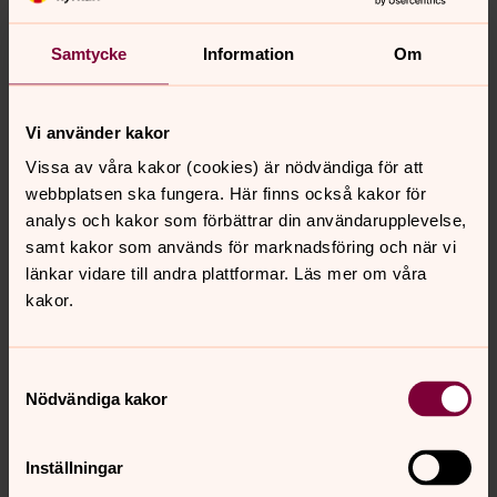
Rätt att flytta dina personuppgifter
Samtycke
Information
Om
(”dataportabilitet”)
När personuppgifter behandlas automatiserat, till
Vi använder kakor
exempel i ett IT-system, och behandlingen grundar sig
på samtycke eller avtal samt uppgifterna har samlats in
Vissa av våra kakor (cookies) är nödvändiga för att
direkt från dig, har du rätt till dataportabilitet. Det
webbplatsen ska fungera. Här finns också kakor för
innebär att du kan begära att få ut dina personuppgifter
analys och kakor som förbättrar din användarupplevelse,
i ett strukturerat, allmänt använt och maskinläsbart
samt kakor som används för marknadsföring och när vi
format och, om det är tekniskt möjligt, få dem överförda
länkar vidare till andra plattformar. Läs mer om våra
direkt till en annan organisation.
kakor.
Allmänt
Samtyckesval
Nödvändiga kakor
Vi kan ta ut en avgift eller neka din begäran om den är
uppenbart ogrundad eller orimlig, till exempel om du
upprepade gånger begär samma sak.
Inställningar
Du kan läsa mer om dina rättigheter på IMY:s webbplats: