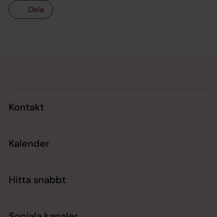
Dela
Tillbaka till toppen
Tillbaka till innehållet
Kontakt
Kalender
Hitta snabbt
Sociala kanaler