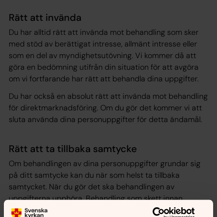
Rätt att invända
Du har alltid rätt att invända mot behandling som sker
med stöd av berättigat intresse, allmänt intresse eller
som en del av myndighetsutövning. Vi kommer då att
göra en bedömning utifrån din situation för att avgöra
om vi fortfarande har rätt att behandla dina uppgifter.
Du har också en absolut rätt att invända mot behandling
för direktmarknadsföring. Om du gör det kommer vi att
sluta använda dina personuppgifter för detta ändamål.
Rätt att ta tillbaka samtycke
Om behandlingen av dina personuppgifter grundar sig
på ditt samtycke kan du när som helst ta tillbaka
samtycket. När du gör det ska behandlingen av
uppgifterna upphöra. Behandling som skett innan
samtycket togs tillbaka ses dock fortfarande som laglig.