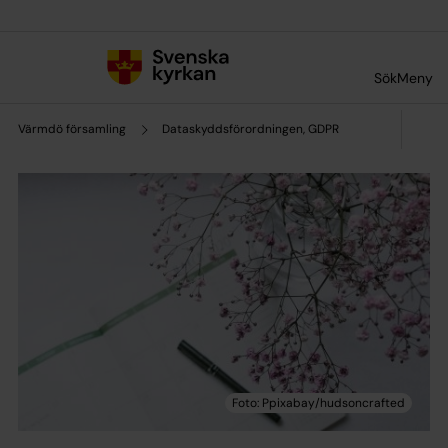
Till innehållet
Till undermeny
Sök
Meny
Värmdö församling
Dataskyddsförordningen, GDPR