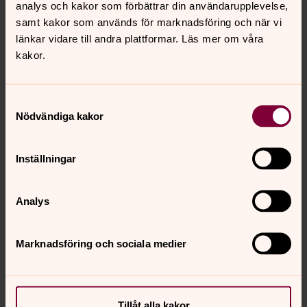
Jonas Bodin, diakon
analys och kakor som förbättrar din användarupplevelse,
Tfn: 08-511 862 24
samt kakor som används för marknadsföring och när vi
jonas.bodin@svenskakyrkan.se
länkar vidare till andra plattformar. Läs mer om våra
kakor.
Ge en gåva direkt:
Samtyckesval
Swish: 9001223
Nödvändiga kakor
Pg: 90 01 22-3
Bg: 900-1223
Inställningar
Svenska kyrkans internationella arbete
.
Gåvor som kan förändra världen handlar du i Svenska
Analys
kyrkans webb-shop.
Marknadsföring och sociala medier
Senast ändrad 6 mars 2025
Synpunkter eller frågor på sidans
innehåll?
Tillåt alla kakor