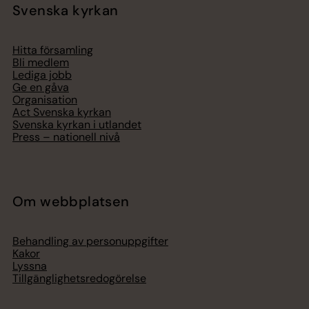
Svenska kyrkan
Hitta församling
Bli medlem
Lediga jobb
Ge en gåva
Organisation
Act Svenska kyrkan
Svenska kyrkan i utlandet
Press – nationell nivå
Om webbplatsen
Behandling av personuppgifter
Kakor
Lyssna
Tillgänglighetsredogörelse