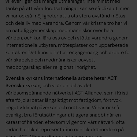
vi lever i ger oss många utmaningar, inte minst med
tanke på att våra förutsättningar kan se så olika ut, men
vi har också möjligheter att trots stora avstånd mötas
och dela liv med varandra. Genom vår kristna tro har vi
en naturlig gemenskap med människor över hela
världen, och kan lära oss av och stötta varandra genom
internationella utbyten, mötesplatser och upparbetade
kontakter. Det finns ett stort engagemang och arbete för
vår skapelse och medmänniskor oavsett
medborgarskap eller religionstillhörighet.
Svenska kyrkans internationella arbete heter ACT
Svenska kyrkan
, och vi är en del av det
världsomspännande nätverket ACT Alliance, som i Kristi
efterföljd arbetar långsiktigt mot fattigdom, förtryck,
negativ klimatpåverkan och orättvisor. Vi har också
ovanligt bra förutsättningar att agera snabbt när en
katastrof händer, eftersom vi genom vårt nätverk ofta
redan har lokal representation och lokalkännedom på
plats. ACT Alliance dimper inte bara ner i en