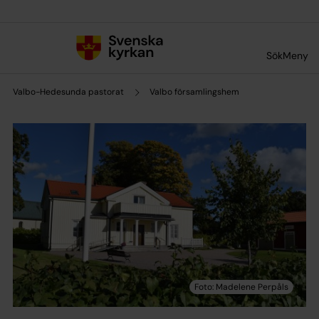
Till innehållet
Till undermeny
Sök
Meny
Valbo-Hedesunda pastorat
Valbo församlingshem