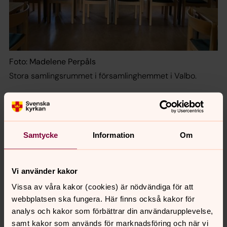
Foto: Madelene Perpåls
Stora samlingsrummet i församlinghemmet i Valbo.
Valbo kyrka, församlingshem
Samtycke
Information
Om
och Mikaelsgården
Bokning av lokaler
Maila:
valbohedesunda.bokning@svenskakyrkan.se
Vi använder kakor
eller ring pastorsexpeditionen 026-19 73 19
Vissa av våra kakor (cookies) är nödvändiga för att
webbplatsen ska fungera. Här finns också kakor för
Max antal besökare
analys och kakor som förbättrar din användarupplevelse,
Valbo kyrka, 300 personer
samt kakor som används för marknadsföring och när vi