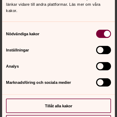
Sockenstugan, 20 personer
länkar vidare till andra plattformar. Läs mer om våra
Församlingshemmet, 50 personer
kakor.
Mikaelsgården, stora salen, 80 personer
Samtyckesval
Besöksadresser
Nödvändiga kakor
Valbo kyrka, Sockenstugan och Valbo
församlingshem,
Valbovägen 3, 818 33 VALBO
Inställningar
Mikaelsgården, Sofiedalsvägen 4, 818 30 VALBO
Analys
Marknadsföring och sociala medier
Senast ändrad 11 juli 2023
Synpunkter eller frågor på sidans
Tillåt alla kakor
innehåll?