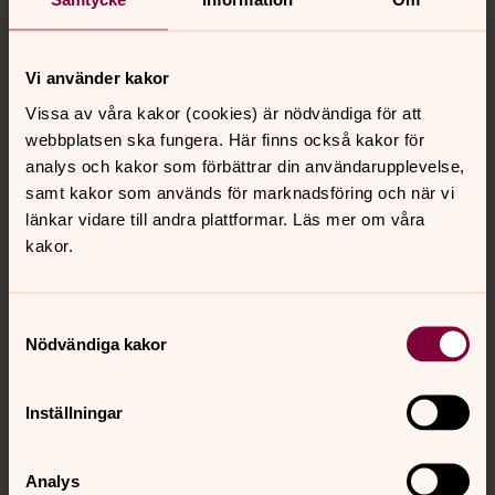
Tillbaka till toppen
Tillbaka till innehållet
Vi använder kakor
Vissa av våra kakor (cookies) är nödvändiga för att
Kontakt
webbplatsen ska fungera. Här finns också kakor för
analys och kakor som förbättrar din användarupplevelse,
samt kakor som används för marknadsföring och när vi
Kalender
länkar vidare till andra plattformar. Läs mer om våra
kakor.
Hitta snabbt
Samtyckesval
Nödvändiga kakor
Sociala kanaler
Inställningar
Analys