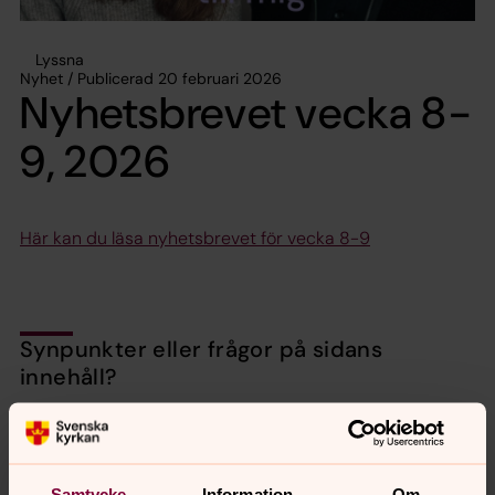
Lyssna
Nyhet / Publicerad 20 februari 2026
Nyhetsbrevet vecka 8-
9, 2026
Här kan du läsa nyhetsbrevet för vecka 8-9
Synpunkter eller frågor på sidans
innehåll?
valbo-hedesunda.pastorat@svenskakyrkan.se
Dela
Samtycke
Information
Om