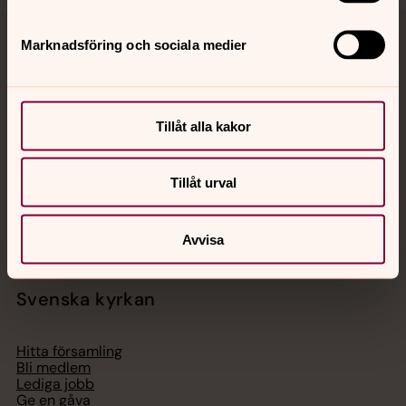
Marknadsföring och sociala medier
Jourhavande präst
Akut samtals- och krisstöd. Prata eller chatta anonymt
med en präst på kvällar och nätter.
Tillåt alla kakor
Chatt
Tillåt urval
Digitalt brev
Telefon 112
Avvisa
Svenska kyrkan
Hitta församling
Bli medlem
Lediga jobb
Ge en gåva