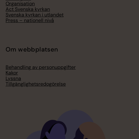
Organisation
Act Svenska kyrkan
Svenska kyrkan i utlandet
Press – nationell nivå
Om webbplatsen
Behandling av personuppgifter
Kakor
Lyssna
Tillgänglighetsredogörelse