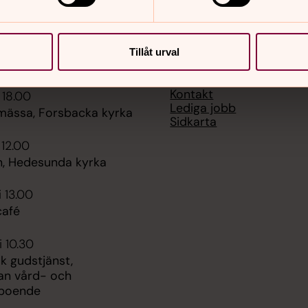
Tillåt urval
er
Hitta snabbt
Kontakt
 18.00
Lediga jobb
mässa, Forsbacka kyrka
Sidkarta
 12.00
, Hedesunda kyrka
i 13.00
afé
i 10.30
k gudstjänst,
an vård- och
boende