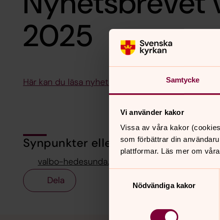
Nyhetsbrevet 
2025
Samtycke
Här kan du läsa nyhetsbrevet för vecka 8-9
Vi använder kakor
Vissa av våra kakor (cookies
som förbättrar din användaru
Synpunkter eller frågor på sidans i
plattformar. Läs mer om våra
valbo-hedesunda.pastorat@svenskakyrkan.se
Samtyckesval
Dela
Nödvändiga kakor
Tillbaka till toppen
Tillbaka till innehållet