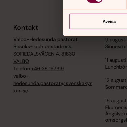
Avvisa
Kontakt
Kalend
Valbo-Hedesunda pastorat
9 augusti
Besöks- och postadress:
Sinnesro
SOFIEDALSVÄGEN 4, 81830
11 augusti
VALBO
Lunchbön
Telefon:
+46 26 197319
valbo-
12 august
hedesunda.pastorat@svenskakyr
Sommarc
kan.se
16 august
Ekumenis
Ängslyck
omsorgs