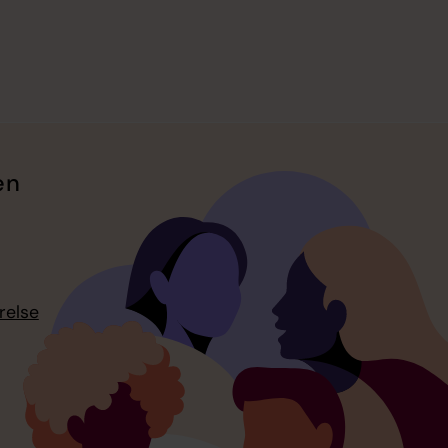
en
relse