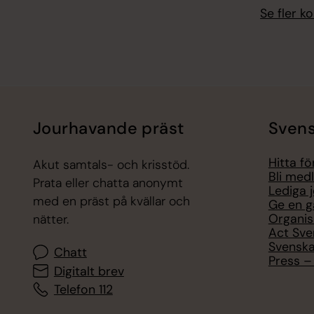
Se fler 
Jourhavande präst
Svens
Hitta f
Akut samtals- och krisstöd.
Bli med
Prata eller chatta anonymt
Lediga 
med en präst på kvällar och
Ge en g
Organis
nätter.
Act Sve
Svenska
Chatt
Press – 
Digitalt brev
Telefon 112