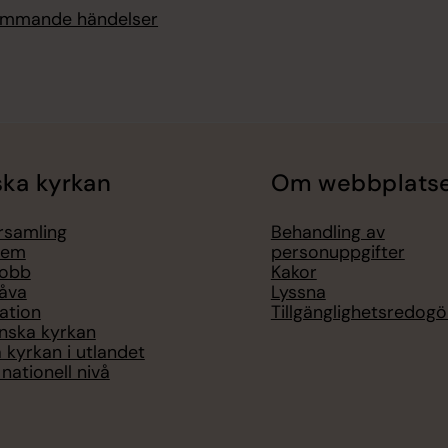
kommande händelser
ka kyrkan
Om webbplats
örsamling
Behandling av
lem
personuppgifter
jobb
Kakor
åva
Lyssna
ation
Tillgänglighetsredogö
nska kyrkan
 kyrkan i utlandet
nationell nivå