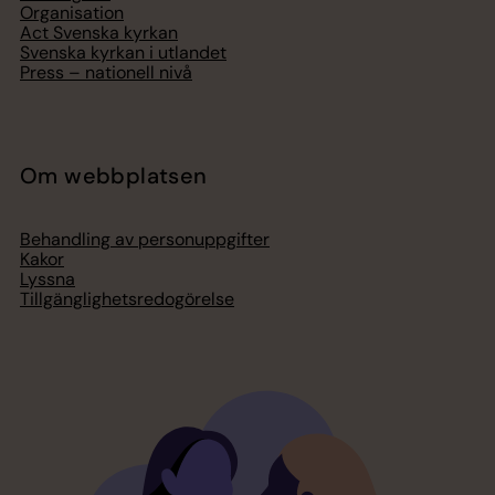
Organisation
Act Svenska kyrkan
Svenska kyrkan i utlandet
Press – nationell nivå
Om webbplatsen
Behandling av personuppgifter
Kakor
Lyssna
Tillgänglighetsredogörelse