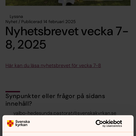
Lyssna
Nyhet / Publicerad 14 februari 2025
Nyhetsbrevet vecka 7-
8, 2025
Här kan du läsa nyhetsbrevet för vecka 7-8
Synpunkter eller frågor på sidans
innehåll?
valbo-hedesunda.pastorat@svenskakyrkan.se
Dela