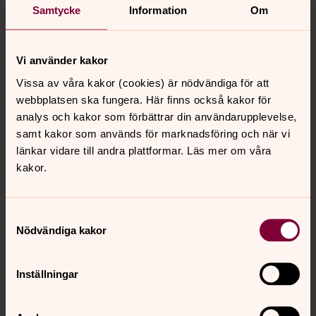
Samtycke
Information
Om
Tillbaka till toppen
Tillbaka till innehållet
Vi använder kakor
Vissa av våra kakor (cookies) är nödvändiga för att
Kontakt
webbplatsen ska fungera. Här finns också kakor för
analys och kakor som förbättrar din användarupplevelse,
samt kakor som används för marknadsföring och när vi
Kalender
länkar vidare till andra plattformar. Läs mer om våra
kakor.
Hitta snabbt
Samtyckesval
Nödvändiga kakor
Sociala kanaler
Inställningar