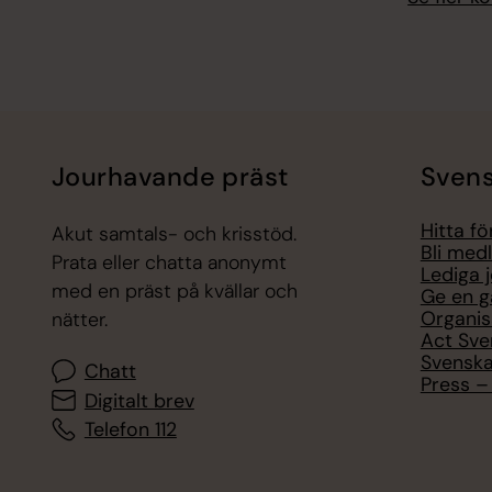
Jourhavande präst
Svens
Hitta f
Akut samtals- och krisstöd.
Bli med
Prata eller chatta anonymt
Lediga 
med en präst på kvällar och
Ge en g
Organis
nätter.
Act Sve
Svenska
Chatt
Press – 
Digitalt brev
Telefon 112