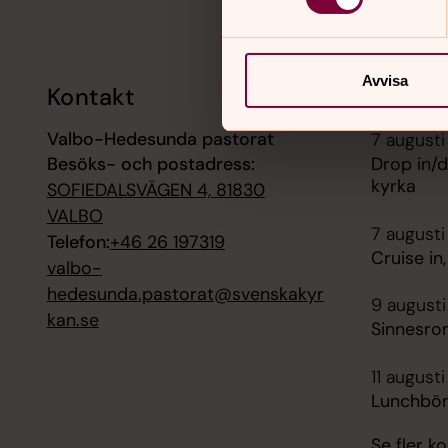
Avvisa
Kontakt
Kalend
Valbo-Hedesunda pastorat
7 augusti
Besöks- och postadress:
Drop in/d
kyrka
SOFIEDALSVÄGEN 4, 81830
VALBO
7 augusti
Telefon:
+46 26 197319
Cruise in
valbo-
hedesunda.pastorat@svenskakyr
9 augusti
kan.se
Sinnesro
11 augusti
Lunchbön
Se fler 