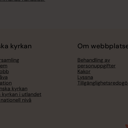
ka kyrkan
Om webbplats
örsamling
Behandling av
lem
personuppgifter
jobb
Kakor
åva
Lyssna
ation
Tillgänglighetsredogö
nska kyrkan
 kyrkan i utlandet
nationell nivå