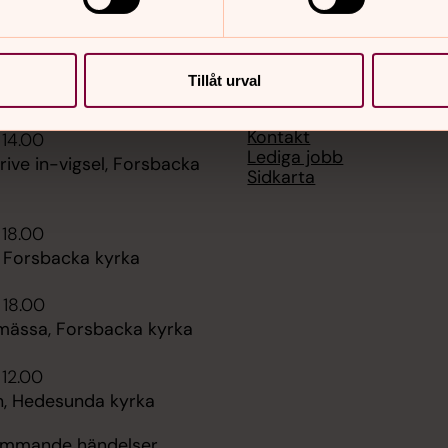
Tillåt urval
er
Hitta snabbt
Kontakt
 14.00
Lediga jobb
rive in-vigsel, Forsbacka
Sidkarta
 18.00
, Forsbacka kyrka
 18.00
mässa, Forsbacka kyrka
 12.00
, Hedesunda kyrka
kommande händelser