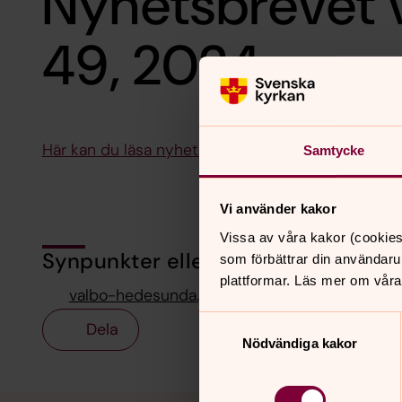
Nyhetsbrevet 
49, 2024
Här kan du läsa nyhetsbrevet för vecka 48-49
Samtycke
Vi använder kakor
Vissa av våra kakor (cookies
Synpunkter eller frågor på sidans i
som förbättrar din användaru
plattformar. Läs mer om våra
valbo-hedesunda.pastorat@svenskakyrkan.se
Samtyckesval
Dela
Nödvändiga kakor
Tillbaka till toppen
Tillbaka till innehållet