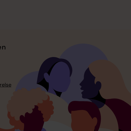
en
relse