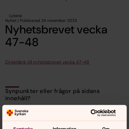
Lyssna
Nyhet / Publicerad 24 november 2023
Nyhetsbrevet vecka
47-48
Direktlänk till nyhetsbrevet vecka 47-48
Synpunkter eller frågor på sidans
innehåll?
valbo-hedesunda.pastorat@svenskakyrkan.se
Dela
Samtycke
Information
Om