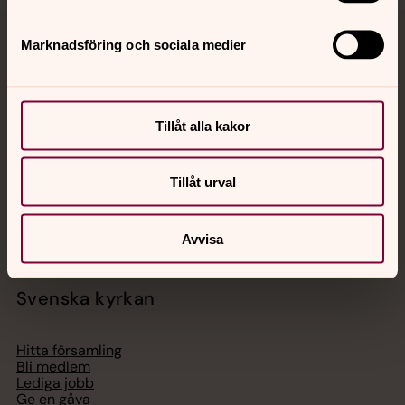
Marknadsföring och sociala medier
Jourhavande präst
Akut samtals- och krisstöd. Prata eller chatta anonymt
med en präst på kvällar och nätter.
Tillåt alla kakor
Chatt
Tillåt urval
Digitalt brev
Telefon 112
Avvisa
Svenska kyrkan
Hitta församling
Bli medlem
Lediga jobb
Ge en gåva