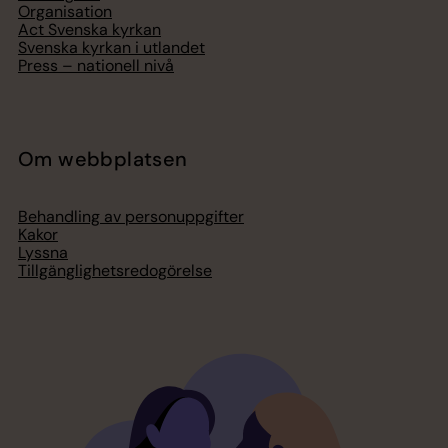
Organisation
Act Svenska kyrkan
Svenska kyrkan i utlandet
Press – nationell nivå
Om webbplatsen
Behandling av personuppgifter
Kakor
Lyssna
Tillgänglighetsredogörelse