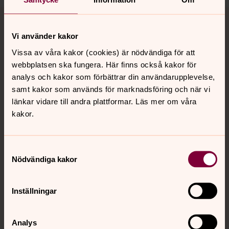
Tillbaka till toppen
Tillbaka till innehållet
Vi använder kakor
Vissa av våra kakor (cookies) är nödvändiga för att
Kontakt
webbplatsen ska fungera. Här finns också kakor för
analys och kakor som förbättrar din användarupplevelse,
samt kakor som används för marknadsföring och när vi
Kalender
länkar vidare till andra plattformar. Läs mer om våra
kakor.
Hitta snabbt
Samtyckesval
Nödvändiga kakor
Sociala kanaler
Inställningar
Analys