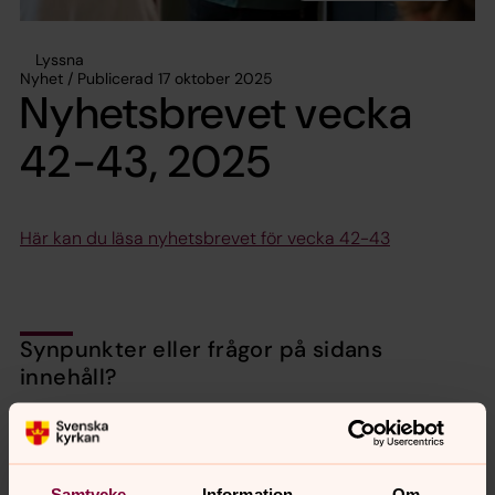
Lyssna
Nyhet / Publicerad 17 oktober 2025
Nyhetsbrevet vecka
42-43, 2025
Här kan du läsa nyhetsbrevet för vecka 42-43
Synpunkter eller frågor på sidans
innehåll?
valbo-hedesunda.pastorat@svenskakyrkan.se
Dela
Samtycke
Information
Om