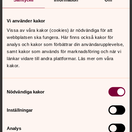
Tillbaka till toppen
Tillbaka till innehållet
Vi använder kakor
Vissa av våra kakor (cookies) är nödvändiga för att
Kontakt
webbplatsen ska fungera. Här finns också kakor för
analys och kakor som förbättrar din användarupplevelse,
samt kakor som används för marknadsföring och när vi
Kalender
länkar vidare till andra plattformar. Läs mer om våra
kakor.
Hitta snabbt
Samtyckesval
Nödvändiga kakor
Sociala kanaler
Inställningar
Analys