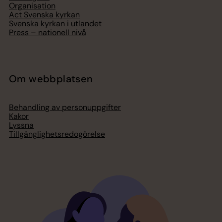
Organisation
Act Svenska kyrkan
Svenska kyrkan i utlandet
Press – nationell nivå
Om webbplatsen
Behandling av personuppgifter
Kakor
Lyssna
Tillgänglighetsredogörelse