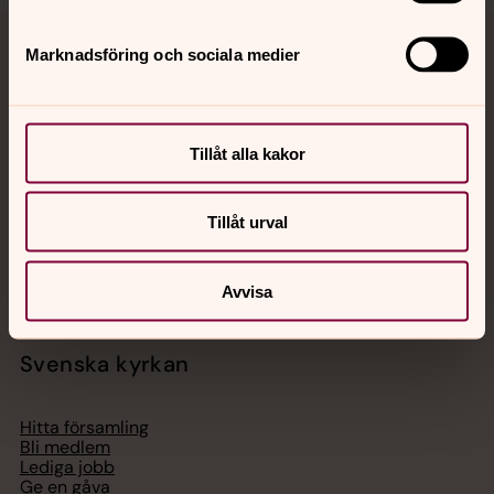
Marknadsföring och sociala medier
Jourhavande präst
Akut samtals- och krisstöd. Prata eller chatta anonymt
med en präst på kvällar och nätter.
Tillåt alla kakor
Chatt
Tillåt urval
Digitalt brev
Telefon 112
Avvisa
Svenska kyrkan
Hitta församling
Bli medlem
Lediga jobb
Ge en gåva