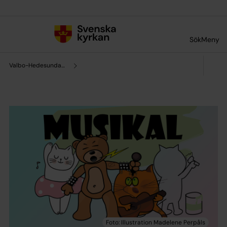
Till innehållet
Till undermeny
Sök
Meny
Valbo-Hedesunda pastorat