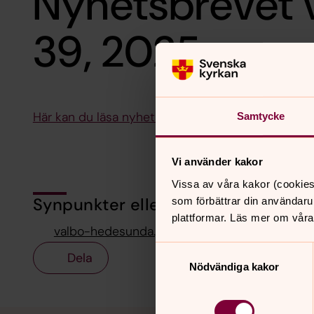
Nyhetsbrevet 
39, 2025
Här kan du läsa nyhetsbrevet för vecka 38-39
Samtycke
Vi använder kakor
Vissa av våra kakor (cookies
Synpunkter eller frågor på sidans i
som förbättrar din användaru
plattformar. Läs mer om våra
valbo-hedesunda.pastorat@svenskakyrkan.se
Samtyckesval
Dela
Nödvändiga kakor