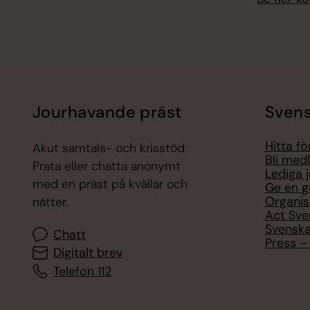
Jourhavande präst
Svens
Hitta f
Akut samtals- och krisstöd.
Bli med
Prata eller chatta anonymt
Lediga 
med en präst på kvällar och
Ge en g
Organis
nätter.
Act Sve
Svenska
Chatt
Press – 
Digitalt brev
Telefon 112