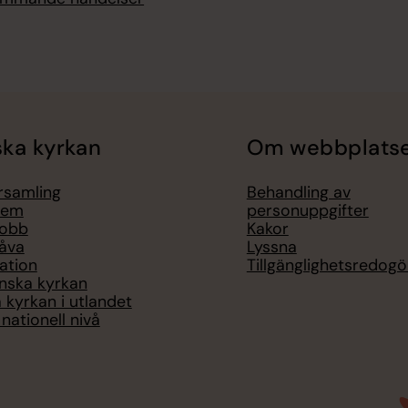
ka kyrkan
Om webbplats
örsamling
Behandling av
lem
personuppgifter
jobb
Kakor
åva
Lyssna
ation
Tillgänglighetsredogö
nska kyrkan
 kyrkan i utlandet
nationell nivå