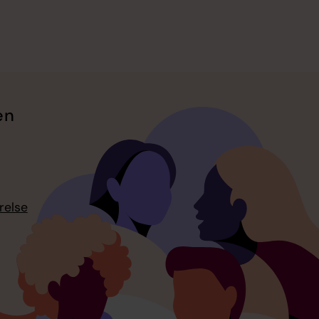
en
relse