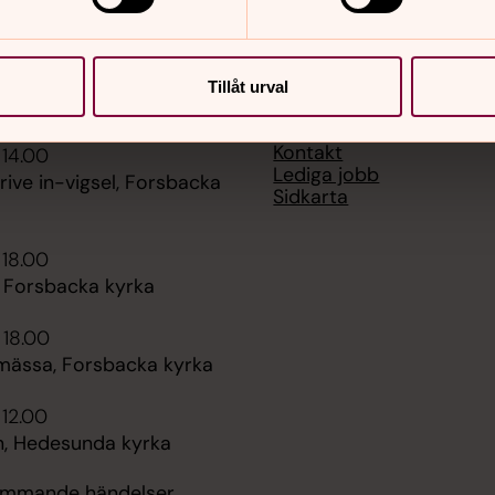
Tillåt urval
er
Hitta snabbt
Kontakt
 14.00
Lediga jobb
rive in-vigsel, Forsbacka
Sidkarta
 18.00
, Forsbacka kyrka
 18.00
mässa, Forsbacka kyrka
 12.00
, Hedesunda kyrka
kommande händelser